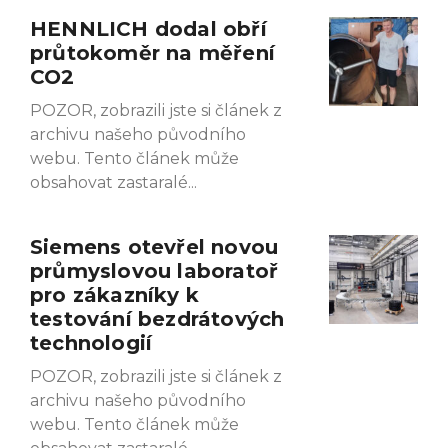
HENNLICH dodal obří
Page
Page
Page
Page
Page
Page
Page
průtokoměr na měření
CO2
POZOR, zobrazili jste si článek z
archivu našeho původního
webu. Tento článek může
obsahovat zastaralé
Siemens otevřel novou
průmyslovou laboratoř
pro zákazníky k
testování bezdrátových
technologií
POZOR, zobrazili jste si článek z
archivu našeho původního
webu. Tento článek může