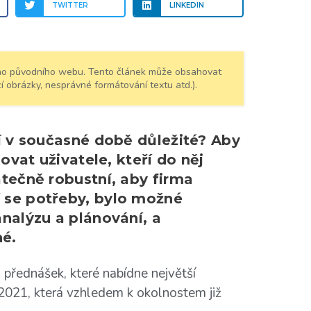
TWITTER
LINKEDIN
šeho původního webu. Tento článek může obsahovat
í obrázky, nesprávné formátování textu atd.).
dí v současné době důležité? Aby
hovat uživatele, kteří do něj
atečně robustní, aby firma
 se potřeby, bylo možné
analýzu a plánování, a
né.
 přednášek, které nabídne největší
2021, která vzhledem k okolnostem již