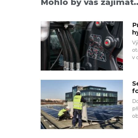
Mohlo by vás zajímat..
P
h
Vý
ot
v 
S
f
Do
př
ob