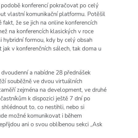
 podobě konferencí pokračovat po celý
nout vlastní komunikační platformu. Potěšil
 fakt, že se jich na online konferencích
ež na konferencích klasických v roce
 hybridní formou, kdy by celý obsah
jak v konferenčních sálech, tak doma u
 dvoudenní a nabídne 28 přednášek
ěží souběžně ve dvou virtuálních
 zaměří zejména na development, ve druhé
astníkům k dispozici ještě 7 dní po
hlédnout to, co nestihli, nebo si
bude možné komunikovat i během
epřijdou ani o svou oblíbenou sekci „Ask