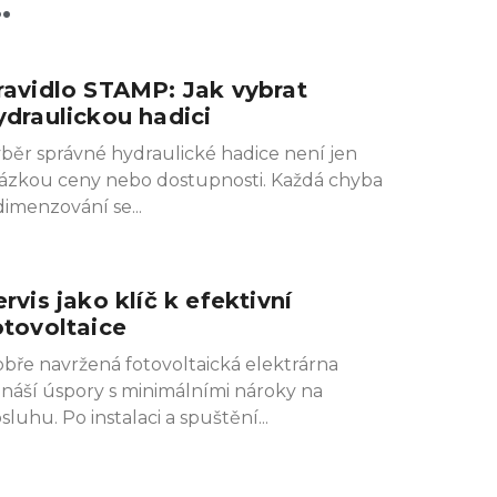
.
ravidlo STAMP: Jak vybrat
ydraulickou hadici
běr správné hydraulické hadice není jen
ázkou ceny nebo dostupnosti. Každá chyba
dimenzování se
ervis jako klíč k efektivní
otovoltaice
bře navržená fotovoltaická elektrárna
ináší úspory s minimálními nároky na
sluhu. Po instalaci a spuštění