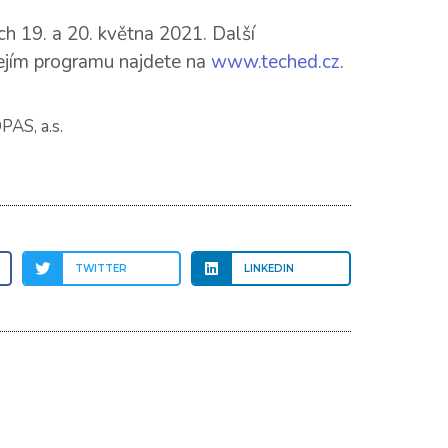
h 19. a 20. května 2021. Další
jejím programu najdete na
www.teched.cz
.
PAS, a.s.
TWITTER
LINKEDIN