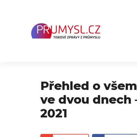
Přeskočit
na
obsah
Přehled o všem
ve dvou dnech 
2021