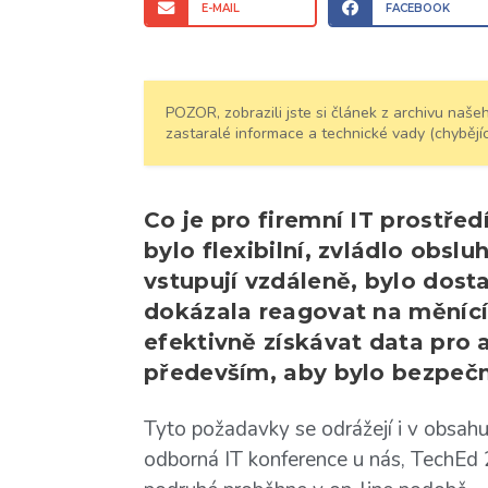
E-MAIL
FACEBOOK
POZOR, zobrazili jste si článek z archivu na
zastaralé informace a technické vady (chybějíc
Co je pro firemní IT prostře
bylo flexibilní, zvládlo obslu
vstupují vzdáleně, bylo dost
dokázala reagovat na měnící
efektivně získávat data pro 
především, aby bylo bezpeč
Tyto požadavky se odrážejí i v obsahu
odborná IT konference u nás, TechEd 