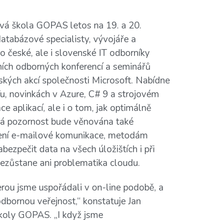
ová škola GOPAS letos na 19. a 20.
databázové specialisty, vývojáře a
ro české, ale i slovenské IT odborníky
ních odborných konferencí a seminářů
kých akcí společnosti Microsoft. Nabídne
u, novinkách v Azure, C# 9 a strojovém
 aplikací, ale i o tom, jak optimálně
lká pozornost bude věnována také
čení e-mailové komunikace, metodám
bezpečit data na všech úložištích i při
y nezůstane ani problematika cloudu.
terou jsme uspořádali v on-line podobě, a
dbornou veřejnost,“ konstatuje Jan
koly GOPAS. „I když jsme