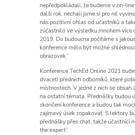
nepředpokládali, že budeme v on-line
další rok, nechali jsme si pro ně vyvi
nás pozitivní ohlas od účastníků a také
zúčastnilo ve výsledku mnohem více n
2019. Do budoucna počítáme s jakousi
konference mělo být možné shlédnout 
obrazovek.“
Konference TechEd Online 2021 bude
dvaceti předních odborníků, které pob
místnostech. V jedné z nich se obsah
na ostatní témata. Přednášky budou úč
skončení konference a budou tak moci s
zajímavý úsek zopakovat. S lektory 
přednášky přes chat, takže účastníci n
the expert“.