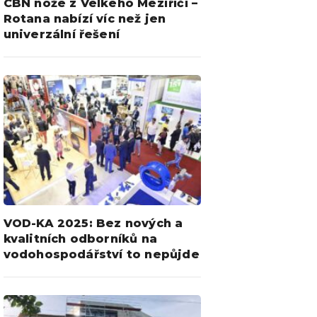
CBN nože z Velkého Meziříčí –
Rotana nabízí víc než jen
univerzální řešení
VOD-KA 2025: Bez nových a
kvalitních odborníků na
vodohospodářství to nepůjde