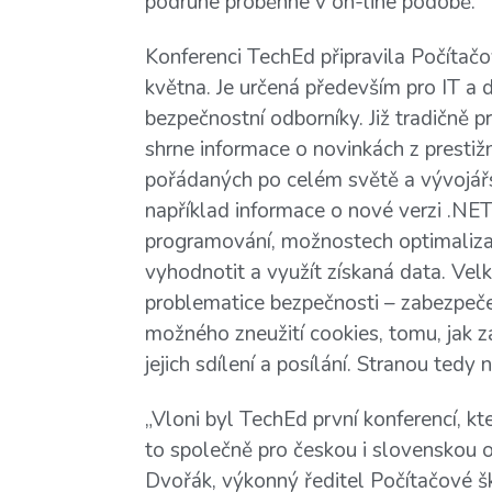
podruhé proběhne v on-line podobě.
Konferenci TechEd připravila Počítač
května. Je určená především pro IT a 
bezpečnostní odborníky. Již tradičně p
shrne informace o novinkách z prestiž
pořádaných po celém světě a vývojářs
například informace o nové verzi .NET
programování, možnostech optimalizace
vyhodnotit a využít získaná data. Ve
problematice bezpečnosti – zabezpe
možného zneužití cookies, tomu, jak za
jejich sdílení a posílání. Stranou ted
„Vloni byl TechEd první konferencí, k
to společně pro českou i slovenskou o
Dvořák, výkonný ředitel Počítačové š