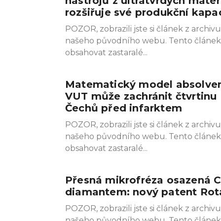
nástrojů z ultratvrdých mater
rozšiřuje své produkční kapa
POZOR, zobrazili jste si článek z archivu
našeho původního webu. Tento článe
obsahovat zastaralé
Matematický model absolve
VUT může zachránit čtvrtinu
Čechů před infarktem
POZOR, zobrazili jste si článek z archivu
našeho původního webu. Tento článe
obsahovat zastaralé
Přesná mikrofréza osazená 
diamantem: nový patent Rot
POZOR, zobrazili jste si článek z archivu
našeho původního webu. Tento článe