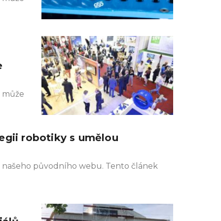
e
k může
egii robotiky s umělou
ivu našeho původního webu. Tento článek