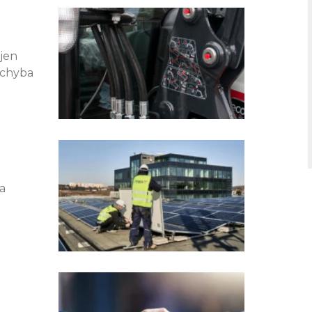
e
ge
Page
Page
 jen
 chyba
a