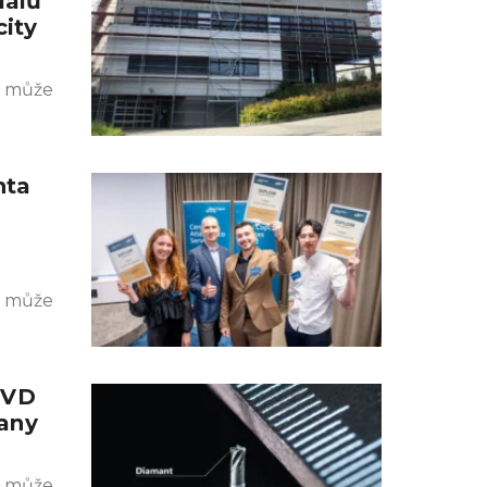
iálů
city
k může
nta
k může
CVD
any
k může