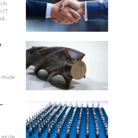
ích
h IT
ké
e
k může
–
k může