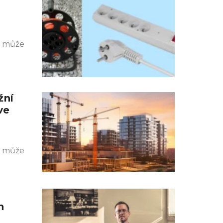
k může
žní
ve
k může
h