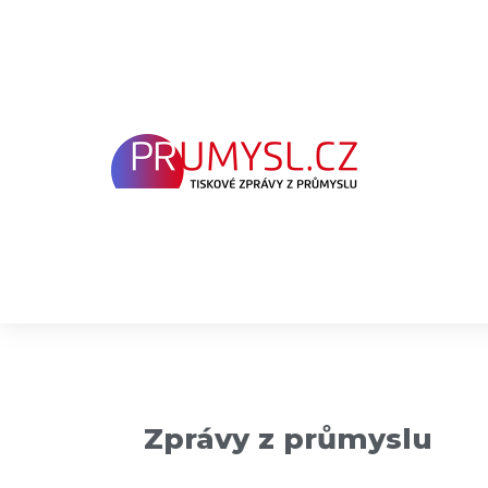
Přeskočit
na
obsah
Zprávy z průmyslu