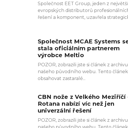
Společnost EET Group, jeden z největš
evropských distributorů profesionálníc
řešení a komponent, uzavřela strategic
Společnost MCAE Systems s
stala oficiálním partnerem
výrobce Meltio
POZOR, zobrazili jste si článek z archivu
našeho původního webu. Tento článe
obsahovat zastaralé
CBN nože z Velkého Meziříčí 
Rotana nabízí víc než jen
univerzální řešení
POZOR, zobrazili jste si článek z archivu
našeho původního webu. Tento článe