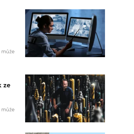
k může
k ze
k může