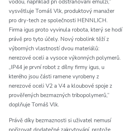
vodou, například při odstraňování emulzí,”
vysvětluje Tomáš Vlk, produktový manažer
pro dry-tech ze společnosti HENNLICH.
Firma igus proto vyvinula robota, který se hodí
právě pro tyto účely. Nový robolink těží z
výborných vlastností dvou materiálů:
nerezové oceli a vysoce výkonných polymerů.
„IP44 je první robot z dílny firmy igus, u
kterého jsou části ramene vyrobeny z
nerezové oceli V2 a V4 a kloubové spoje z
prověřených bezmazných tribopolymerů,“
doplňuje Tomáš Vlk.
Právě díky bezmaznosti si uživatel nemusí
pořizovat dodatečné zakrytování, protože