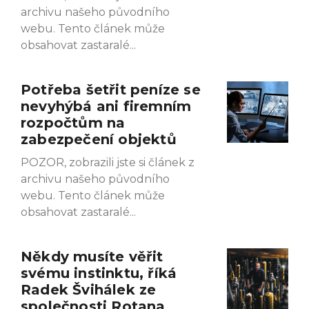
archivu našeho původního
webu. Tento článek může
obsahovat zastaralé
Potřeba šetřit peníze se
nevyhýbá ani firemním
rozpočtům na
zabezpečení objektů
POZOR, zobrazili jste si článek z
archivu našeho původního
webu. Tento článek může
obsahovat zastaralé
Někdy musíte věřit
svému instinktu, říká
Radek Švihálek ze
společnosti Rotana