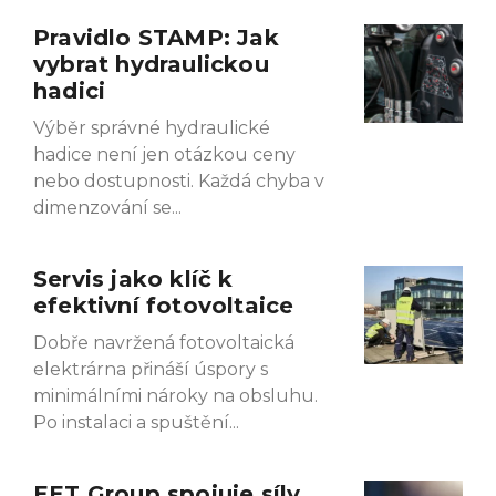
Pravidlo STAMP: Jak
Page
Page
Page
Page
vybrat hydraulickou
hadici
Výběr správné hydraulické
hadice není jen otázkou ceny
nebo dostupnosti. Každá chyba v
dimenzování se
Servis jako klíč k
efektivní fotovoltaice
Dobře navržená fotovoltaická
elektrárna přináší úspory s
minimálními nároky na obsluhu.
Po instalaci a spuštění
EET Group spojuje síly