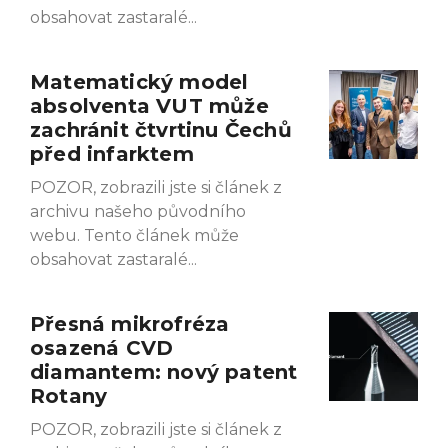
obsahovat zastaralé
Matematický model
absolventa VUT může
zachránit čtvrtinu Čechů
před infarktem
POZOR, zobrazili jste si článek z
archivu našeho původního
webu. Tento článek může
obsahovat zastaralé
Přesná mikrofréza
osazená CVD
diamantem: nový patent
Rotany
POZOR, zobrazili jste si článek z