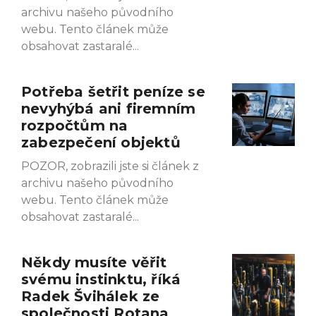
archivu našeho původního
webu. Tento článek může
obsahovat zastaralé
Potřeba šetřit peníze se
nevyhýbá ani firemním
rozpočtům na
zabezpečení objektů
POZOR, zobrazili jste si článek z
archivu našeho původního
webu. Tento článek může
obsahovat zastaralé
Někdy musíte věřit
svému instinktu, říká
Radek Švihálek ze
společnosti Rotana