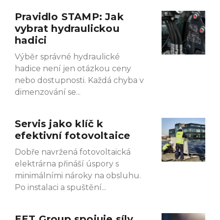
Pravidlo STAMP: Jak
Page
Page
Page
Page
vybrat hydraulickou
hadici
Výběr správné hydraulické
hadice není jen otázkou ceny
nebo dostupnosti. Každá chyba v
dimenzování se
Servis jako klíč k
efektivní fotovoltaice
Dobře navržená fotovoltaická
elektrárna přináší úspory s
minimálními nároky na obsluhu.
Po instalaci a spuštění
EET Group spojuje síly