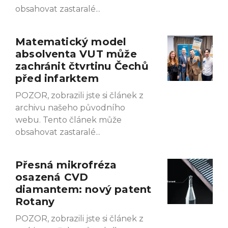
obsahovat zastaralé
Matematický model
absolventa VUT může
zachránit čtvrtinu Čechů
před infarktem
POZOR, zobrazili jste si článek z
archivu našeho původního
webu. Tento článek může
obsahovat zastaralé
Přesná mikrofréza
osazená CVD
diamantem: nový patent
Rotany
POZOR, zobrazili jste si článek z