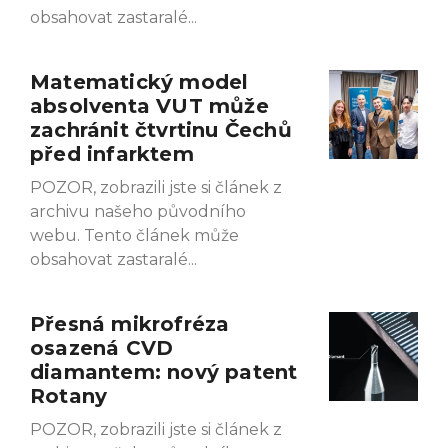
obsahovat zastaralé
Matematický model
absolventa VUT může
zachránit čtvrtinu Čechů
před infarktem
POZOR, zobrazili jste si článek z
archivu našeho původního
webu. Tento článek může
obsahovat zastaralé
Přesná mikrofréza
osazená CVD
diamantem: nový patent
Rotany
POZOR, zobrazili jste si článek z