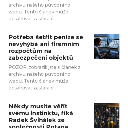
archivu našeho původního
webu. Tento článek může
obsahovat zastaralé
Potřeba šetřit peníze se
nevyhýbá ani firemním
rozpočtům na
zabezpečení objektů
POZOR, zobrazili jste si článek z
archivu našeho původního
webu. Tento článek může
obsahovat zastaralé
Někdy musíte věřit
svému instinktu, říká
Radek Švihálek ze
společnosti Rotana