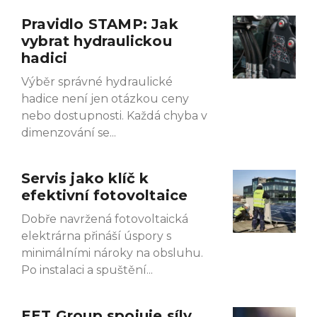
Pravidlo STAMP: Jak
Page
Page
Page
Page
vybrat hydraulickou
hadici
Výběr správné hydraulické
hadice není jen otázkou ceny
nebo dostupnosti. Každá chyba v
dimenzování se
Servis jako klíč k
efektivní fotovoltaice
Dobře navržená fotovoltaická
elektrárna přináší úspory s
minimálními nároky na obsluhu.
Po instalaci a spuštění
EET Group spojuje síly