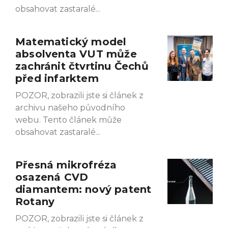
obsahovat zastaralé
Matematický model
absolventa VUT může
zachránit čtvrtinu Čechů
před infarktem
POZOR, zobrazili jste si článek z
archivu našeho původního
webu. Tento článek může
obsahovat zastaralé
Přesná mikrofréza
osazená CVD
diamantem: nový patent
Rotany
POZOR, zobrazili jste si článek z