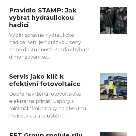
Pravidlo STAMP: Jak
Page
Page
Page
Page
vybrat hydraulickou
hadici
Výběr správné hydraulické
hadice není jen otázkou ceny
nebo dostupnosti. Každá chyba v
dimenzování se
Servis jako klíč k
efektivní fotovoltaice
Dobře navržená fotovoltaická
elektrárna přináší úspory s
minimálními nároky na obsluhu.
Po instalaci a spuštění
EET Group spojuje síly