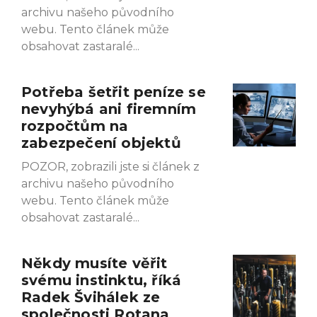
archivu našeho původního
webu. Tento článek může
obsahovat zastaralé
Potřeba šetřit peníze se
nevyhýbá ani firemním
rozpočtům na
zabezpečení objektů
POZOR, zobrazili jste si článek z
archivu našeho původního
webu. Tento článek může
obsahovat zastaralé
Někdy musíte věřit
svému instinktu, říká
Radek Švihálek ze
společnosti Rotana