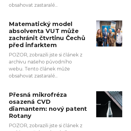
obsahovat zastaralé
Matematický model
absolventa VUT může
zachránit čtvrtinu Čechů
před infarktem
POZOR, zobrazili jste si článek z
archivu našeho původního
webu. Tento článek může
obsahovat zastaralé
Přesná mikrofréza
osazená CVD
diamantem: nový patent
Rotany
POZOR, zobrazili jste si článek z