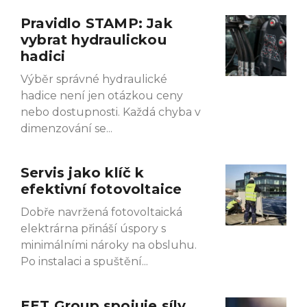
Pravidlo STAMP: Jak
Page
Page
Page
Page
vybrat hydraulickou
hadici
Výběr správné hydraulické
hadice není jen otázkou ceny
nebo dostupnosti. Každá chyba v
dimenzování se
Servis jako klíč k
efektivní fotovoltaice
Dobře navržená fotovoltaická
elektrárna přináší úspory s
minimálními nároky na obsluhu.
Po instalaci a spuštění
EET Group spojuje síly