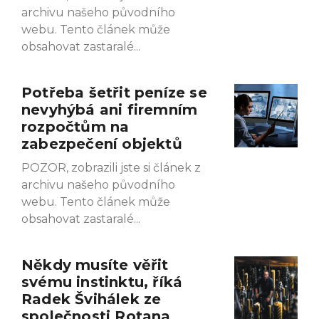
archivu našeho původního
webu. Tento článek může
obsahovat zastaralé
Potřeba šetřit peníze se
nevyhýbá ani firemním
rozpočtům na
zabezpečení objektů
POZOR, zobrazili jste si článek z
archivu našeho původního
webu. Tento článek může
obsahovat zastaralé
Někdy musíte věřit
svému instinktu, říká
Radek Švihálek ze
společnosti Rotana