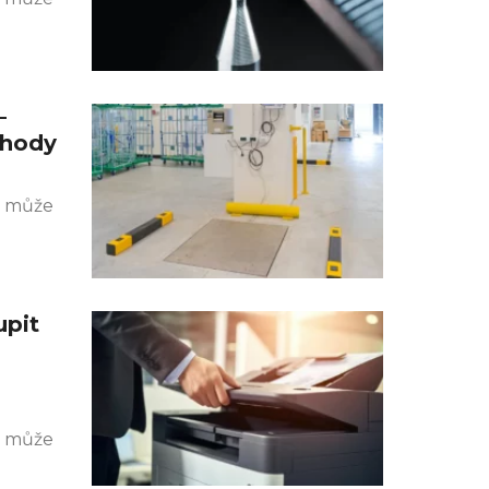
–
ýhody
k může
upit
k může