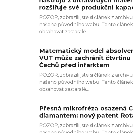
nástrojů z ultratvrdých mater
rozšiřuje své produkční kapa
POZOR, zobrazili jste si článek z archivu
našeho původního webu. Tento článe
obsahovat zastaralé
Matematický model absolve
VUT může zachránit čtvrtinu
Čechů před infarktem
POZOR, zobrazili jste si článek z archivu
našeho původního webu. Tento článe
obsahovat zastaralé
Přesná mikrofréza osazená 
diamantem: nový patent Rot
POZOR, zobrazili jste si článek z archivu
našeho původního webu. Tento článe