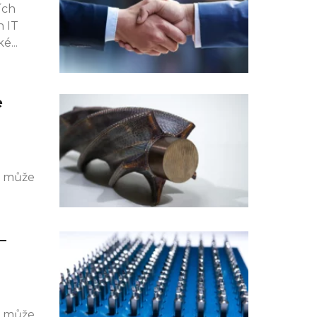
ích
h IT
ké
e
k může
–
k může