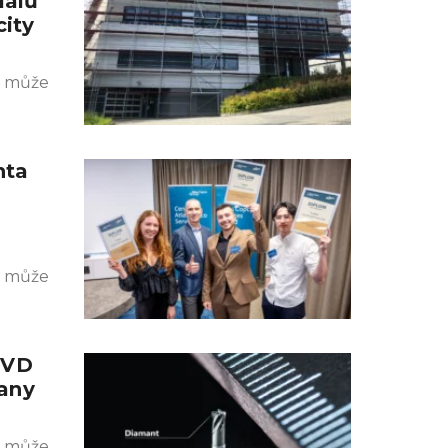
iálů
city
k může
nta
k může
CVD
any
k může