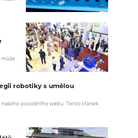
e
k může
egii robotiky s umělou
ivu našeho původního webu. Tento článek