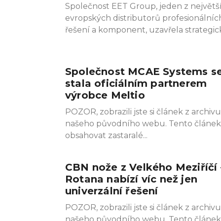
Společnost EET Group, jeden z největš
evropských distributorů profesionálníc
řešení a komponent, uzavřela strategic
Společnost MCAE Systems s
stala oficiálním partnerem
výrobce Meltio
POZOR, zobrazili jste si článek z archivu
našeho původního webu. Tento článe
obsahovat zastaralé
CBN nože z Velkého Meziříčí 
Rotana nabízí víc než jen
univerzální řešení
POZOR, zobrazili jste si článek z archivu
našeho původního webu. Tento článe