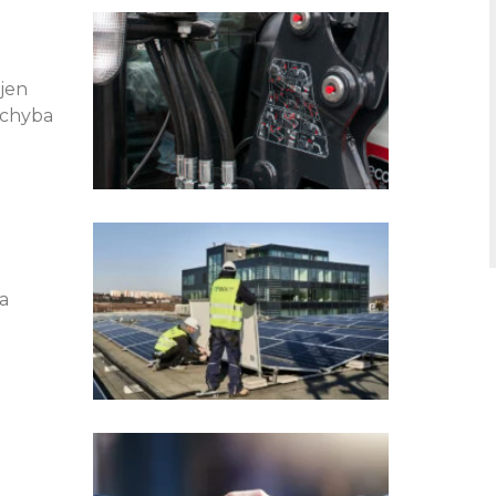
e
ge
Page
Page
 jen
 chyba
a