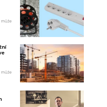
k může
žní
ve
k může
h