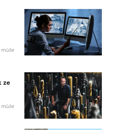
k může
k ze
k může