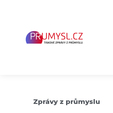
Přeskočit
na
obsah
Zprávy z průmyslu