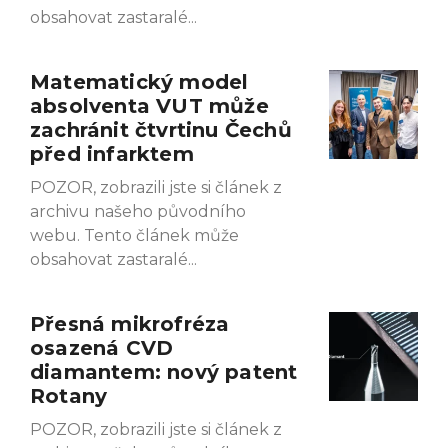
obsahovat zastaralé
Matematický model
absolventa VUT může
zachránit čtvrtinu Čechů
před infarktem
POZOR, zobrazili jste si článek z
archivu našeho původního
webu. Tento článek může
obsahovat zastaralé
Přesná mikrofréza
osazená CVD
diamantem: nový patent
Rotany
POZOR, zobrazili jste si článek z