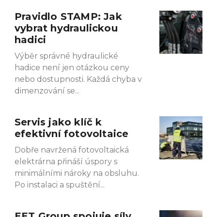
Pravidlo STAMP: Jak
Page
Page
Page
Page
vybrat hydraulickou
hadici
Výběr správné hydraulické
hadice není jen otázkou ceny
nebo dostupnosti. Každá chyba v
dimenzování se
Servis jako klíč k
efektivní fotovoltaice
Dobře navržená fotovoltaická
elektrárna přináší úspory s
minimálními nároky na obsluhu.
Po instalaci a spuštění
EET Group spojuje síly