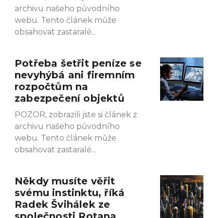
archivu našeho původního
webu. Tento článek může
obsahovat zastaralé
Potřeba šetřit peníze se
nevyhýbá ani firemním
rozpočtům na
zabezpečení objektů
POZOR, zobrazili jste si článek z
archivu našeho původního
webu. Tento článek může
obsahovat zastaralé
Někdy musíte věřit
svému instinktu, říká
Radek Švihálek ze
společnosti Rotana