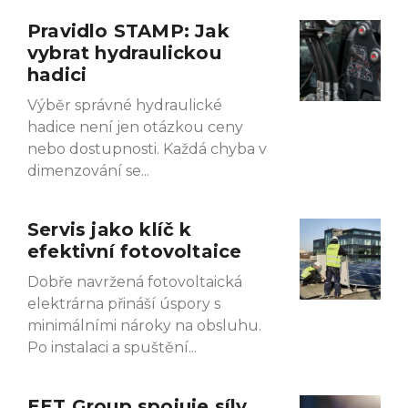
Pravidlo STAMP: Jak
Page
Page
Page
Page
vybrat hydraulickou
hadici
Výběr správné hydraulické
hadice není jen otázkou ceny
nebo dostupnosti. Každá chyba v
dimenzování se
Servis jako klíč k
efektivní fotovoltaice
Dobře navržená fotovoltaická
elektrárna přináší úspory s
minimálními nároky na obsluhu.
Po instalaci a spuštění
EET Group spojuje síly