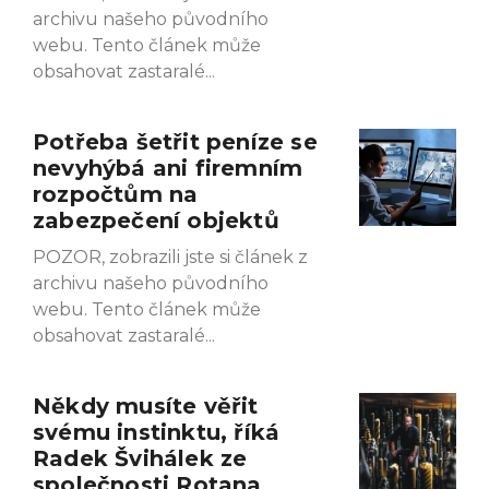
archivu našeho původního
webu. Tento článek může
obsahovat zastaralé
Potřeba šetřit peníze se
nevyhýbá ani firemním
rozpočtům na
zabezpečení objektů
POZOR, zobrazili jste si článek z
archivu našeho původního
webu. Tento článek může
obsahovat zastaralé
Někdy musíte věřit
svému instinktu, říká
Radek Švihálek ze
společnosti Rotana