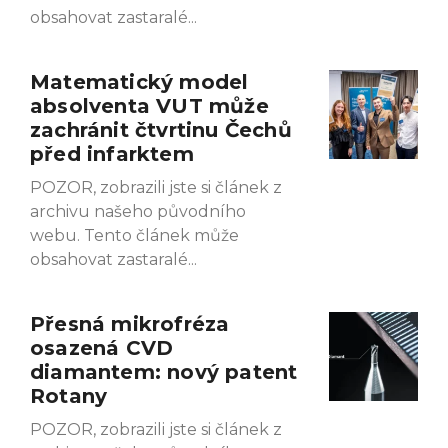
obsahovat zastaralé
Matematický model
absolventa VUT může
zachránit čtvrtinu Čechů
před infarktem
POZOR, zobrazili jste si článek z
archivu našeho původního
webu. Tento článek může
obsahovat zastaralé
Přesná mikrofréza
osazená CVD
diamantem: nový patent
Rotany
POZOR, zobrazili jste si článek z