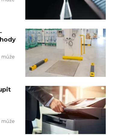
–
ýhody
k může
upit
k může