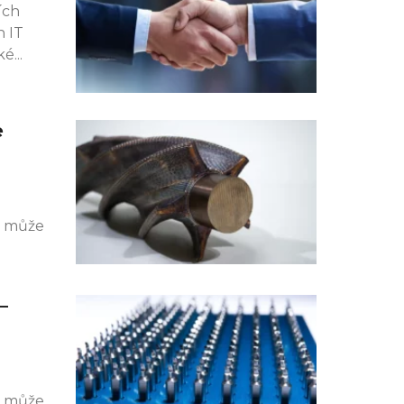
ích
h IT
ké
e
k může
–
k může