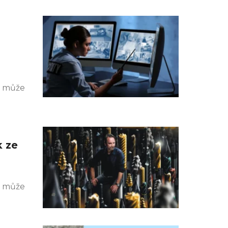
k může
k ze
k může