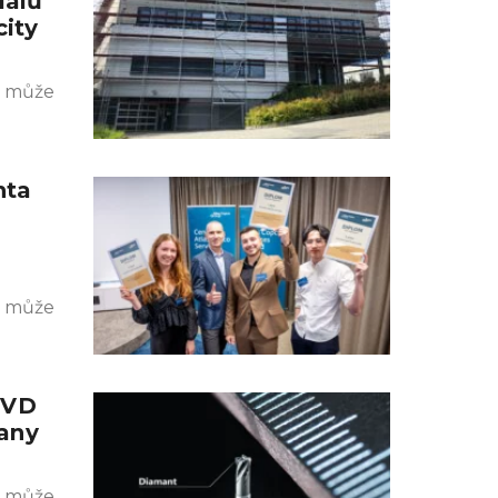
iálů
city
k může
nta
k může
CVD
any
k může