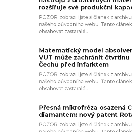
nástrojů z ultratvrdých mater
rozšiřuje své produkční kapa
POZOR, zobrazili jste si článek z archivu
našeho původního webu. Tento článe
obsahovat zastaralé
Matematický model absolve
VUT může zachránit čtvrtinu
Čechů před infarktem
POZOR, zobrazili jste si článek z archivu
našeho původního webu. Tento článe
obsahovat zastaralé
Přesná mikrofréza osazená 
diamantem: nový patent Rot
POZOR, zobrazili jste si článek z archivu
našeho původního webu. Tento článe