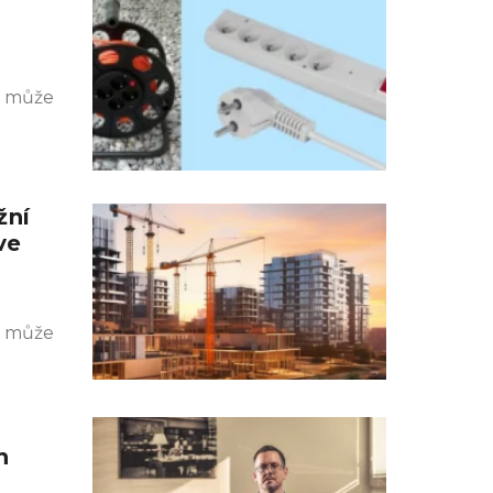
k může
žní
ve
k může
h