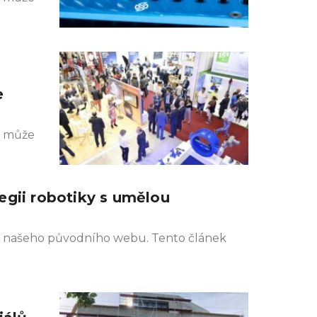
e
k může
egii robotiky s umělou
ivu našeho původního webu. Tento článek