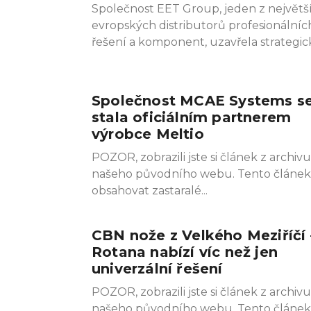
Společnost EET Group, jeden z největš
evropských distributorů profesionálníc
řešení a komponent, uzavřela strategic
Společnost MCAE Systems s
stala oficiálním partnerem
výrobce Meltio
POZOR, zobrazili jste si článek z archivu
našeho původního webu. Tento článe
obsahovat zastaralé
CBN nože z Velkého Meziříčí 
Rotana nabízí víc než jen
univerzální řešení
POZOR, zobrazili jste si článek z archivu
našeho původního webu. Tento článe