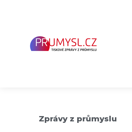
Přeskočit
na
obsah
Zprávy z průmyslu