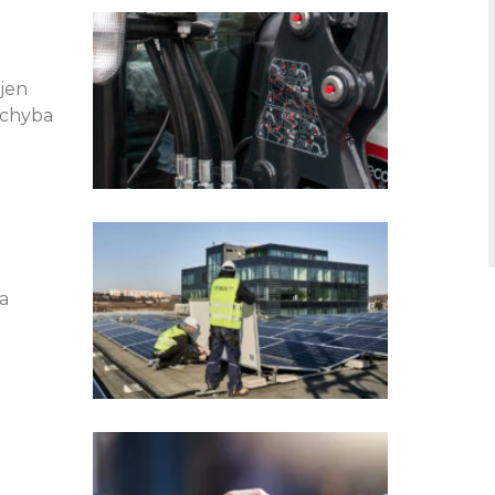
e
ge
Page
Page
 jen
 chyba
a