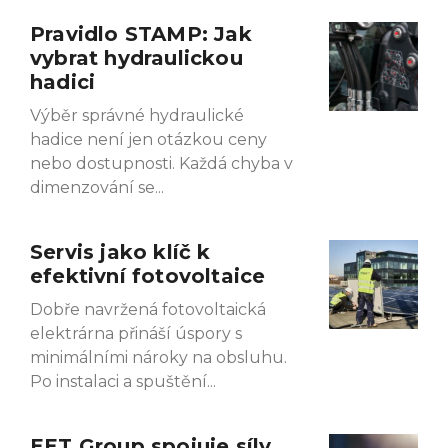
Pravidlo STAMP: Jak
Page
Page
Page
Page
vybrat hydraulickou
hadici
Výběr správné hydraulické
hadice není jen otázkou ceny
nebo dostupnosti. Každá chyba v
dimenzování se
Servis jako klíč k
efektivní fotovoltaice
Dobře navržená fotovoltaická
elektrárna přináší úspory s
minimálními nároky na obsluhu.
Po instalaci a spuštění
EET Group spojuje síly