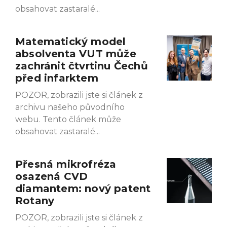
obsahovat zastaralé
Matematický model
absolventa VUT může
zachránit čtvrtinu Čechů
před infarktem
POZOR, zobrazili jste si článek z
archivu našeho původního
webu. Tento článek může
obsahovat zastaralé
Přesná mikrofréza
osazená CVD
diamantem: nový patent
Rotany
POZOR, zobrazili jste si článek z