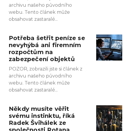
archivu našeho původního
webu. Tento článek může
obsahovat zastaralé
Potřeba šetřit peníze se
nevyhýbá ani firemním
rozpočtům na
zabezpečení objektů
POZOR, zobrazili jste si článek z
archivu našeho původního
webu. Tento článek může
obsahovat zastaralé
Někdy musíte věřit
svému instinktu, říká
Radek Švihálek ze
společnosti Rotana