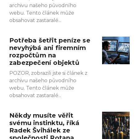
archivu našeho původního
webu. Tento článek může
obsahovat zastaralé
Potřeba šetřit peníze se
nevyhýbá ani firemním
rozpočtům na
zabezpečení objektů
POZOR, zobrazili jste si článek z
archivu našeho původního
webu. Tento článek může
obsahovat zastaralé
Někdy musíte věřit
svému instinktu, říká
Radek Švihálek ze
společnosti Rotana