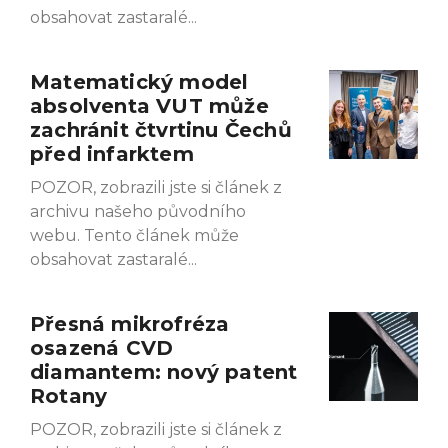
obsahovat zastaralé
Matematický model
absolventa VUT může
zachránit čtvrtinu Čechů
před infarktem
POZOR, zobrazili jste si článek z
archivu našeho původního
webu. Tento článek může
obsahovat zastaralé
Přesná mikrofréza
osazená CVD
diamantem: nový patent
Rotany
POZOR, zobrazili jste si článek z