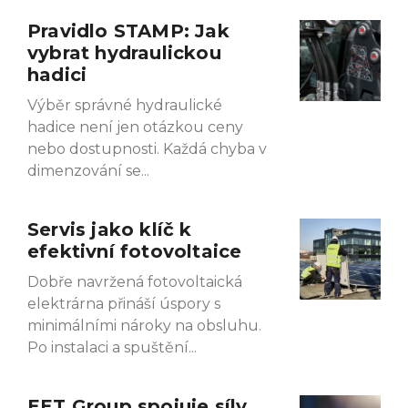
Pravidlo STAMP: Jak
Page
Page
Page
Page
vybrat hydraulickou
hadici
Výběr správné hydraulické
hadice není jen otázkou ceny
nebo dostupnosti. Každá chyba v
dimenzování se
Servis jako klíč k
efektivní fotovoltaice
Dobře navržená fotovoltaická
elektrárna přináší úspory s
minimálními nároky na obsluhu.
Po instalaci a spuštění
EET Group spojuje síly