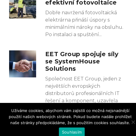
efektivní fotovoltaice
Dobře navržená fotovoltaická
elektrárna přináší úspory s
minimálními nároky na obsluhu.
Po instalaci a spuštění
EET Group spojuje síly
se SystemHouse
Solutions
Společnost EET Group, jeden z
největších evropských
distributorů profesionálních IT
řešení a komponent, uzavřela
strategické
Užíváme cookies, abychom vám zajistili co možná nejsnadnější
použití našich webových stránek. Pokud budete nadále prohlížet
naše stránky předpokládáme, že s použitím cookies souhlasíte.
Souhlasím