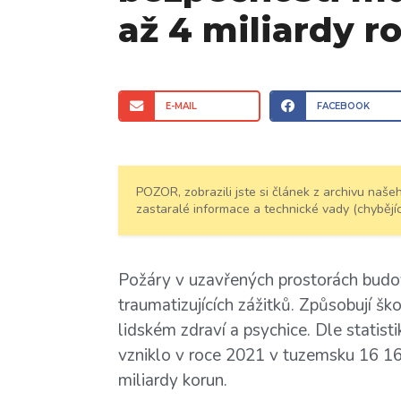
až 4 miliardy r
E-MAIL
FACEBOOK
POZOR, zobrazili jste si článek z archivu na
zastaralé informace a technické vady (chybějíc
Požáry v uzavřených prostorách budov
traumatizujících zážitků. Způsobují š
lidském zdraví a psychice. Dle statis
vzniklo v roce 2021 v tuzemsku 16 16
miliardy korun.