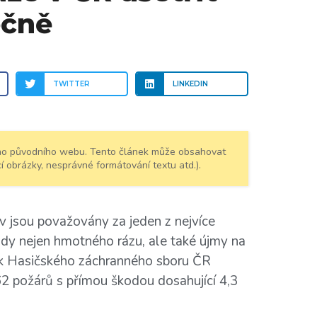
očně
TWITTER
LINKEDIN
šeho původního webu. Tento článek může obsahovat
í obrázky, nesprávné formátování textu atd.).
 jsou považovány za jeden z nejvíce
kody nejen hmotného rázu, ale také újmy na
tik Hasičského záchranného sboru ČR
2 požárů s přímou škodou dosahující 4,3