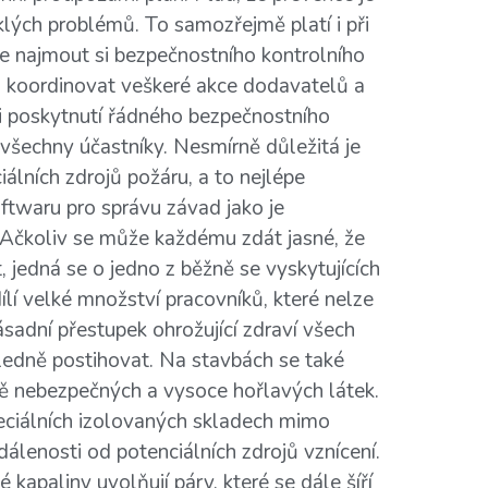
klých problémů. To samozřejmě platí i při
je najmout si bezpečnostního kontrolního
t a koordinovat veškeré akce dodavatelů a
 i poskytnutí řádného bezpečnostního
 všechny účastníky. Nesmírně důležitá je
álních zdrojů požáru, a to nejlépe
twaru pro správu závad jako je
 Ačkoliv se může každému zdát jasné, že
t, jedná se o jedno z běžně se vyskytujících
ílí velké množství pracovníků, které nelze
ásadní přestupek ohrožující zdraví všech
ledně postihovat. Na stavbách se také
ně nebezpečných a vysoce hořlavých látek.
eciálních izolovaných skladech mimo
álenosti od potenciálních zdrojů vznícení.
 kapaliny uvolňují páry, které se dále šíří