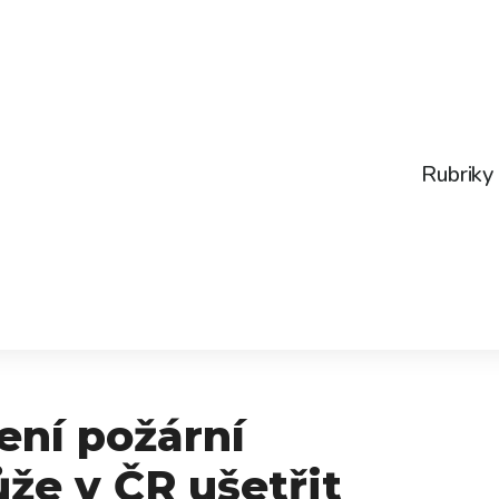
Rubriky
ení požární
že v ČR ušetřit