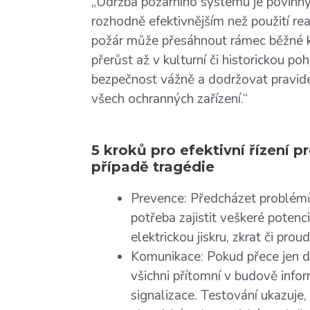
„Údržba požárního systému je povin
rozhodně efektivnějším než použití r
požár může přesáhnout rámec běžné kat
přerůst až v kulturní či historickou po
bezpečnost vážně a dodržovat pravidel
všech ochranných zařízení.“
5 kroků pro efektivní řízení p
případě tragédie
Prevence: Předcházet problémům
potřeba zajistit veškeré potenc
elektrickou jiskru, zkrat či prou
Komunikace: Pokud přece jen doj
všichni přítomní v budově infor
signalizace. Testování ukazuje, 