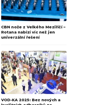
CBN nože z Velkého Meziříčí –
Rotana nabízí víc než jen
univerzální řešení
VOD-KA 2025: Bez nových a