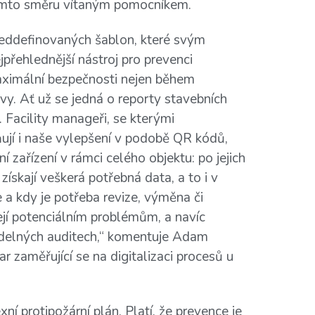
tomto směru vítaným pomocníkem.
ředdefinovaných šablon, které svým
jpřehlednější nástroj pro prevenci
aximální bezpečnosti nejen během
vy. Ať už se jedná o reporty stavebních
 Facility manageři, se kterými
ují i naše vylepšení v podobě QR kódů,
ní zařízení v rámci celého objektu: po jejich
ískají veškerá potřebná data, a to i v
e a kdy je potřeba revize, výměna či
jí potenciálním problémům, a navíc
idelných auditech,“ komentuje Adam
 zaměřující se na digitalizaci procesů u
ní protipožární plán. Platí, že prevence je