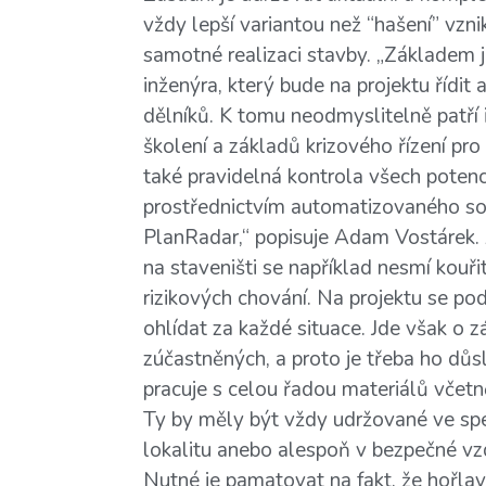
vždy lepší variantou než “hašení” vzni
samotné realizaci stavby. „Základem 
inženýra, který bude na projektu řídi
dělníků. K tomu neodmyslitelně patří
školení a základů krizového řízení pro
také pravidelná kontrola všech potenci
prostřednictvím automatizovaného sof
PlanRadar,“ popisuje Adam Vostárek.
na staveništi se například nesmí kouři
rizikových chování. Na projektu se pod
ohlídat za každé situace. Jde však o z
zúčastněných, a proto je třeba ho důs
pracuje s celou řadou materiálů včet
Ty by měly být vždy udržované ve sp
lokalitu anebo alespoň v bezpečné vzd
Nutné je pamatovat na fakt, že hořlavé