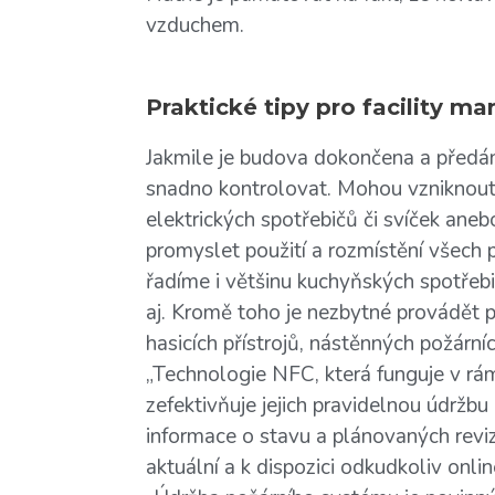
vzduchem.
Praktické tipy pro facility m
Jakmile je budova dokončena a předána
snadno kontrolovat. Mohou vzniknout
elektrických spotřebičů či svíček ane
promyslet použití a rozmístění všech p
řadíme i většinu kuchyňských spotřebi
aj. Kromě toho je nezbytné provádět p
hasicích přístrojů, nástěnných požárníc
„Technologie NFC, která funguje v rá
zefektivňuje jejich pravidelnou údržb
informace o stavu a plánovaných reviz
aktuální a k dispozici odkudkoliv onl