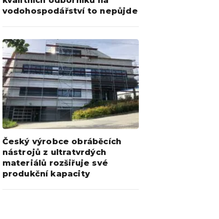
kvalitních odborníků na
vodohospodářství to nepůjde
Český výrobce obráběcích
nástrojů z ultratvrdých
materiálů rozšiřuje své
produkční kapacity