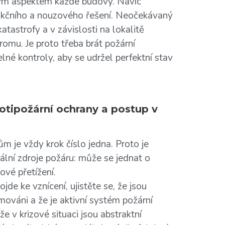
ným aspektem každé budovy. Navíc
eakčního a nouzového řešení. Neočekávaný
astrofy a v závislosti na lokalitě
hromu. Je proto třeba brát požární
né kontroly, aby se udržel perfektní stav
rotipožární ochrany a postup v
 je vždy krok číslo jedna. Proto je
iální zdroje požáru: může se jednat o
dové přetížení.
de ke vznícení, ujistěte se, že jsou
mováni a že je aktivní systém požární
že v krizové situaci jsou abstraktní