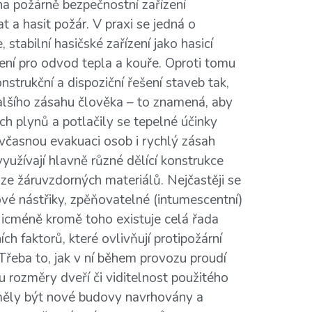
na požárně bezpečnostní zařízení
 a hasit požár. V praxi se jedná o
, stabilní hasičské zařízení jako hasicí
ízení pro odvod tepla a kouře. Oproti tomu
strukční a dispoziční řešení staveb tak,
alšího zásahu člověka – to znamená, aby
ch plynů a potlačily se tepelné účinky
 včasnou evakuaci osob i rychlý zásah
užívají hlavně různé dělící konstrukce
 ze žáruvzdorných materiálů. Nejčastěji se
é nástřiky, zpěňovatelné (intumescentní)
icméně kromě toho existuje celá řada
ch faktorů, které ovlivňují protipožární
Třeba to, jak v ní během provozu proudí
ou rozměry dveří či viditelnost použitého
y měly být nové budovy navrhovány a