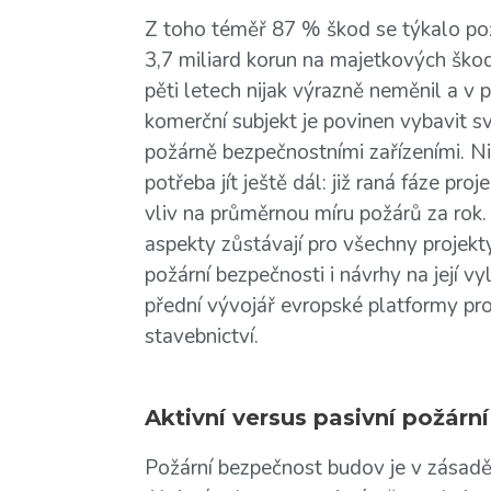
Z toho téměř 87 % škod se týkalo pož
3,7 miliard korun na majetkových škod
pěti letech nijak výrazně neměnil a 
komerční subjekt je povinen vybavit s
požárně bezpečnostními zařízeními. Nic
potřeba jít ještě dál: již raná fáze p
vliv na průměrnou míru požárů za rok.
aspekty zůstávají pro všechny projek
požární bezpečnosti i návrhy na její v
přední vývojář evropské platformy pro 
stavebnictví.
Aktivní versus pasivní požárn
Požární bezpečnost budov je v zásadě 