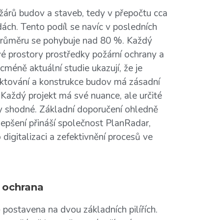
árů budov a staveb, tedy v přepočtu cca
ách. Tento podíl se navíc v posledních
v průměru se pohybuje nad 80 %. Každý
vé prostory prostředky požární ochrany a
méně aktuální studie ukazují, že je
rojektování a konstrukce budov má zásadní
 Každý projekt má své nuance, ale určité
ty shodné. Základní doporučení ohledně
ylepšení přináší společnost PlanRadar,
digitalizaci a zefektivnění procesů ve
í ochrana
postavena na dvou základních pilířích.