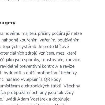
anagery
 novému majiteli, příčiny požáru již nelze
 náhodně kouřením, vařením, používáním
bo topných systémů. Je proto klíčové
otenciálních zdrojů vznícení, mezi které
čů jako jsou sporáky, toustovače, konvice
ravidelné preventivní kontroly a revize
h hydrantů a další protipožární techniky.
mci našeho vylepšení s QR kódy,
u umístěním elektronických štítků. Všechny
ích protipožární ochrany jsou tak vždy
ine,“ uvádí Adam Vostárek a doplňuje: