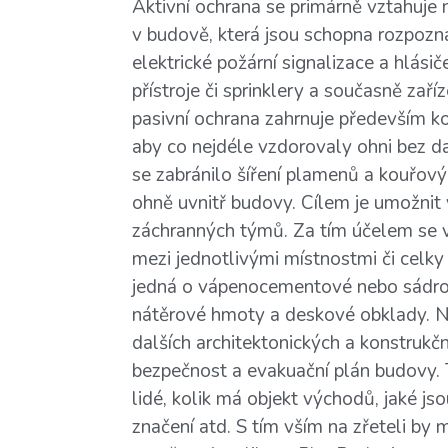
Aktivní ochrana se primárně vztahuje 
v budově, která jsou schopna rozpoznat
elektrické požární signalizace a hlásiče
přístroje či sprinklery a současně zař
pasivní ochrana zahrnuje především kon
aby co nejdéle vzdorovaly ohni bez d
se zabránilo šíření plamenů a kouřový
ohně uvnitř budovy. Cílem je umožnit
záchranných týmů. Za tím účelem se vy
mezi jednotlivými místnostmi či celky
jedná o vápenocementové nebo sádrov
nátěrové hmoty a deskové obklady. N
dalších architektonických a konstrukční
bezpečnost a evakuační plán budovy. 
lidé, kolik má objekt východů, jaké js
značení atd. S tím vším na zřeteli b