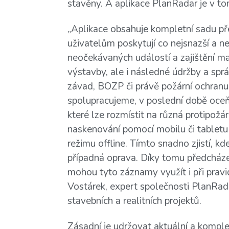
stavěny. A aplikace PlanRadar je v 
„Aplikace obsahuje kompletní sadu p
uživatelům poskytují co nejsnazší a ne
neočekávaných událostí a zajištění m
výstavby, ale i následné údržby a sprá
závad, BOZP či právě požární ochranu.
spolupracujeme, v poslední době oceň
které lze rozmístit na různá protipožár
naskenování pomocí mobilu či tabletu z
režimu offline. Tímto snadno zjistí, kd
případná oprava. Díky tomu předcháze
mohou tyto záznamy využít i při prav
Vostárek, expert společnosti PlanRadar
stavebních a realitních projektů.
Zásadní je udržovat aktuální a komplex