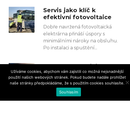
Servis jako klíč k
efektivní fotovoltaice
Dobře navržená fotovoltaická
elektrárna přináší úspory s
minimálními nároky na obsluhu.
Po instalaci a spuštění
EET Group spojuje síly
Užíváme cookies, abychom vám zajistili co možná nejsnadnější
se SystemHouse
použití našich webových stránek. Pokud budete nadále prohlížet
Solutions
naše stránky předpokládáme, že s použitím cookies souhlasíte.
Společnost EET Group, jeden z
Souhlasím
největších evropských
distributorů profesionálních IT
řešení a komponent, uzavřela
strategické