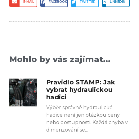
E-MAIL
FACEBOOK
TWITTER
LINKEDIN
Mohlo by vás zajímat...
Pravidlo STAMP: Jak
vybrat hydraulickou
hadici
Výběr správné hydraulické
hadice není jen otázkou ceny
nebo dostupnosti. Každá chyba v
dimenzování se