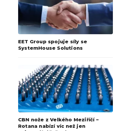
EET Group spojuje síly se
SystemHouse Solutions
CBN nože z Velkého Meziříčí –
Rotana nabízí víc než jen