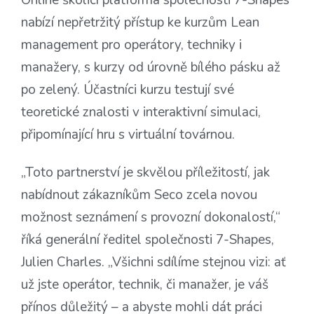
Online školicí platforma společnosti 7-Shapes
nabízí nepřetržitý přístup ke kurzům Lean
management pro operátory, techniky i
manažery, s kurzy od úrovně bílého pásku až
po zelený. Účastníci kurzu testují své
teoretické znalosti v interaktivní simulaci,
připomínající hru s virtuální továrnou.
„Toto partnerství je skvělou příležitostí, jak
nabídnout zákazníkům Seco zcela novou
možnost seznámení s provozní dokonalostí,“
říká generální ředitel společnosti 7-Shapes,
Julien Charles. „Všichni sdílíme stejnou vizi: ať
už jste operátor, technik, či manažer, je váš
přínos důležitý – a abyste mohli dát práci