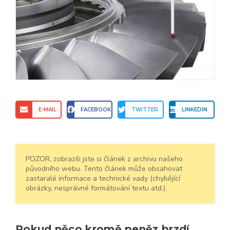
E-MAIL
FACEBOOK
TWITTER
LINKEDIN
POZOR, zobrazili jste si článek z archivu našeho
původního webu. Tento článek může obsahovat
zastaralé informace a technické vady (chybějící
obrázky, nesprávné formátování textu atd.).
Pokud něco kromě peněz brzdí