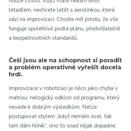
nouze ctnost. Když máte někam letět
letadlem, nechcete letět s aerolinkou, která
sází na improvizaci. Chcete mít jistotu, že vše
funguje spolehlivě podle plánu, předvídatelně
a bezpečnostních standardů.
Češi jsou ale na schopnost si poradit
a problém operativně vyřešit docela
hrdí.
Improvizace v robotizaci je něco jako chyba v
matrixu: nelogický odklon od programu, který
nevede k dobrým výsledkům. Nelze
postupovat stylem „když nemám ocel, tak
tam dám hliník“, ono to snad nějak dopadne.