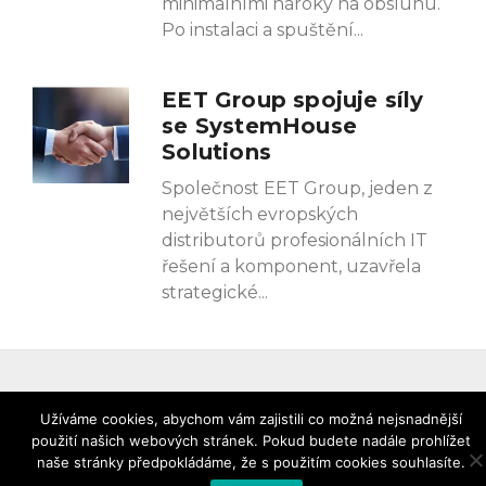
minimálními nároky na obsluhu.
Po instalaci a spuštění
EET Group spojuje síly
se SystemHouse
Solutions
Společnost EET Group, jeden z
největších evropských
distributorů profesionálních IT
řešení a komponent, uzavřela
strategické
Zprávy z průmyslu
| Vydavatelství Nová média, s. r.
Užíváme cookies, abychom vám zajistili co možná nejsnadnější
o. © 2012–2026 |
Ochrana osobních údajů
použití našich webových stránek. Pokud budete nadále prohlížet
naše stránky předpokládáme, že s použitím cookies souhlasíte.