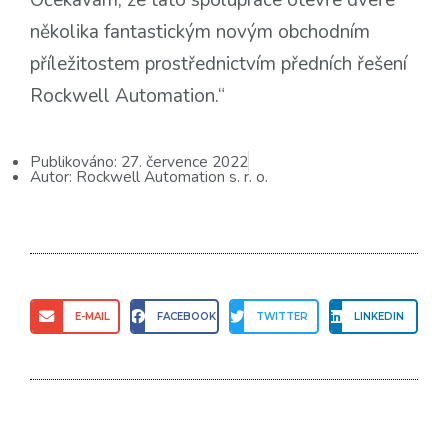
Očekávám, že tato spolupráce otevře dveře
několika fantastickým novým obchodním
příležitostem prostřednictvím předních řešení
Rockwell Automation.“
Publikováno:
27. července 2022
Autor:
Rockwell Automation s. r. o.
E-MAIL
FACEBOOK
TWITTER
LINKEDIN