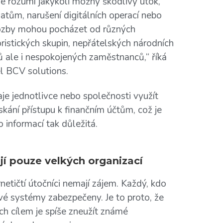
e rozumí jakýkoli možný škodlivý útok,
datům, narušení digitálních operací nebo
rozby mohou pocházet od různých
oristických skupin, nepřátelských národních
rů ale i nespokojených zaměstnanců,“ říká
el BCV solutions.
aje jednotlivce nebo společnosti využít
skání přístupu k finančním účtům, což je
 informací tak důležitá.
jí pouze velkých organizací
netičtí útočníci nemají zájem. Každý, kdo
 své systémy zabezpečeny. Je to proto, že
ch cílem je spíše zneužít známé