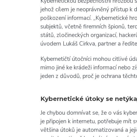
Kybernetickou bezpečnostní hrozbou s
jehož cílem je neoprávněný přístup k 
poškození informací. „Kybernetické h
subjektů, včetně firemních špionů, ter
států, zločineckých organizací, hacke
úvodem Lukáš Cirkva, partner a ředit
Kybernetičtí útočníci mohou citlivé úd
mimo jiné ke krádeži informací nebo zí
jeden z důvodů, proč je ochrana těchto
Kybernetické útoky se netýka
Je chybou domnívat se, že o vás kyber
je připojen k internetu, potřebuje mít
většina útoků je automatizovaná a jeji