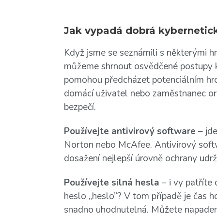
Jak vypadá dobrá kybernetic
Když jsme se seznámili s některými h
můžeme shrnout osvědčené postupy k
pomohou předcházet potenciálním hroz
domácí uživatel nebo zaměstnanec o
bezpečí.
Používejte antivirový software
– jd
Norton nebo McAfee. Antivirový softw
dosažení nejlepší úrovně ochrany udrž
Používejte silná hesla
– i vy patříte 
heslo „heslo”? V tom případě je čas ho
snadno uhodnutelná. Můžete napadení 