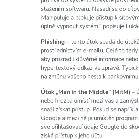
proniká do systému obvykle prostřed
stažením softwaru. Nasadí se do cílo
Manipuluje a blokuje přístup k síťov
úplně vypnout systém,“ popisuje Lukáš
Phishing
– tento útok spadá do útoků 
prostřednictvím e-mailu. Celé to tedy
aby prozradil důvěrné informace nebo 
hypertextový odkaz ve zprávě. Typic
na změnu vašeho hesla k bankovnímu 
Útok „Man in the Middle” (MitM)
– ú
nebo hrozba umístí mezi vás a zamýšl
snaží získat přístup. Pokud se napříkla
Google a mezi ně je umístěn program
své přihlašovací údaje Google do šk
získá přístup k jeho účtu.