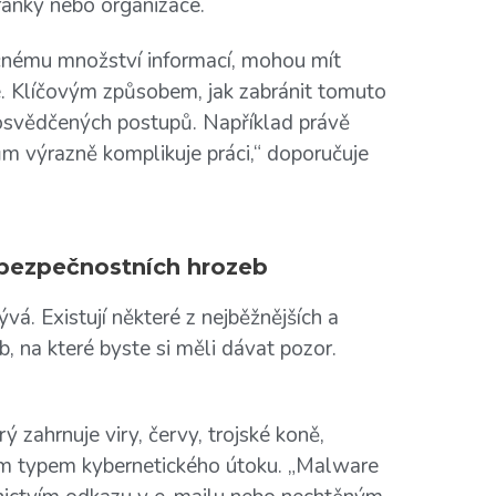
ránky nebo organizace.
ečnému množství informací, mohou mít
e. Klíčovým způsobem, jak zabránit tomuto
i osvědčených postupů. Například právě
 výrazně komplikuje práci,“ doporučuje
bezpečnostních hrozeb
vá. Existují některé z nejběžnějších a
b, na které byste si měli dávat pozor.
rý zahrnuje viry, červy, trojské koně,
ím typem kybernetického útoku. „Malware