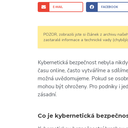
E-MAIL
FACEBOOK
POZOR, zobrazili jste si článek z archivu na
zastaralé informace a technické vady (chybějíc
Kybernetická bezpečnost nebyla nikdy t
času online, často vytváříme a sdílím
možná uvědomujeme. Pokud se osobní
mohou být ohroženy. Pro podniky i jed
zásadní.
Co je kybernetická bezpečnos