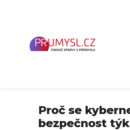
Přeskočit
na
obsah
Proč se kybern
bezpečnost týk