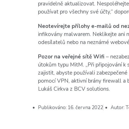
pravidelně aktualizovat. Nespoléhejte
používat pro všechny své účty,“ dopor
Neotevírejte přílohy e-mailů od n
infikovány malwarem. Neklikejte ani
odesílatelů nebo na neznámé webové 
Pozor na veřejné sítě Wifi
– nezabezp
útokům typu MitM. „Při připojování k s
zajistit, abyste používali zabezpečené 
pomocí VPN, aktivní brány firewall a
Lukáš Cirkva z BCV solutions.
Publikováno:
16. června 2022
Autor:
T