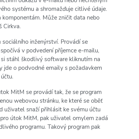
nictvím odkazu v e-mailu nebo nechtěným
vého systému a shromažďuje citlivé údaje.
ým komponentám. Může zničit data nebo
 Cirkva.
sociálního inženýrství. Provádí se
 spočívá v podvedení příjemce e-mailu,
si stáhl škodlivý software kliknutím na
ky jde o podvodné emaily s požadavkem
účtu.
tok MitM se provádí tak, že se program
enou webovou stránku, ke které se oběť
d uživatel snaží přihlásit ke svému účtu
 pro útok MitM, pak uživatel omylem zadá
odlivého programu. Takový program pak