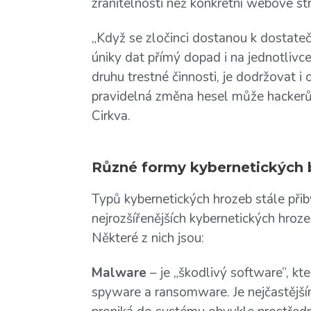
zranitelnosti než konkrétní webové st
„Když se zločinci dostanou k dostat
úniky dat přímý dopad i na jednotlivc
druhu trestné činnosti, je dodržovat 
pravidelná změna hesel může hackerům
Cirkva.
Různé formy kybernetických 
Typů kybernetických hrozeb stále přibý
nejrozšířenějších kybernetických hroze
Některé z nich jsou:
Malware
– je „škodlivý software”, kte
spyware a ransomware. Je nejčastějš