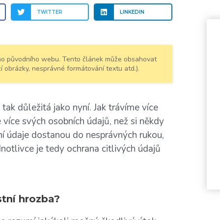
TWITTER
LINKEDIN
šeho původního webu. Tento článek může obsahovat
í obrázky, nesprávné formátování textu atd.).
ak důležitá jako nyní. Jak trávíme více
e více svých osobních údajů, než si někdy
 údaje dostanou do nesprávných rukou,
notlivce je tedy ochrana citlivých údajů
tní hrozba?