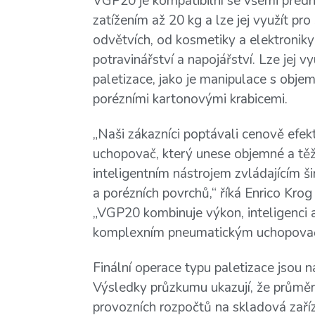
VGP20 je kompatibilní se všemi předn
zatížením až 20 kg a lze jej využít pr
odvětvích, od kosmetiky a elektronik
potravinářství a napojářství. Lze jej v
paletizace, jako je manipulace s obje
porézními kartonovými krabicemi.
„Naši zákazníci poptávali cenově efek
uchopovač, který unese objemné a tě
inteligentním nástrojem zvládajícím š
a porézních povrchů,“ říká Enrico Kro
„VGP20 kombinuje výkon, inteligenci a
komplexním pneumatickým uchopova
Finální operace typu paletizace jsou n
Výsledky průzkumu ukazují, že průmě
provozních rozpočtů na skladová zaříz