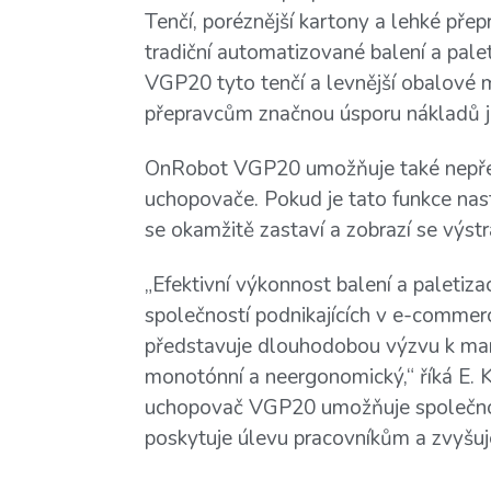
Tenčí, poréznější kartony a lehké přep
tradiční automatizované balení a pale
VGP20 tyto tenčí a levnější obalové m
přepravcům značnou úsporu nákladů ja
OnRobot VGP20 umožňuje také nepřet
uchopovače. Pokud je tato funkce nast
se okamžitě zastaví a zobrazí se výstr
„Efektivní výkonnost balení a paletiza
společností podnikajících v e-commerc
představuje dlouhodobou výzvu k man
monotónní a neergonomický,“ říká E. K
uchopovač VGP20 umožňuje společnos
poskytuje úlevu pracovníkům a zvyšuje