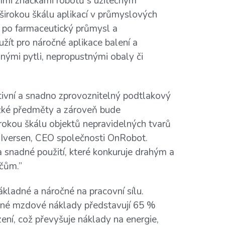
ími značkami robotů s užitečným
o širokou škálu aplikací v průmyslových
y po farmaceutický průmysl a
yužít pro náročné aplikace balení a
mnými pytli, nepropustnými obaly či
tivní a snadno zprovoznitelný podtlakový
žké předměty a zároveň bude
irokou škálu objektů nepravidelných tvarů
g Iversen, CEO společnosti OnRobot.
 snadné použití, které konkuruje drahým a
čům.”
ákladné a náročné na pracovní sílu.
rné mzdové náklady představují 65 %
ení, což převyšuje náklady na energie,