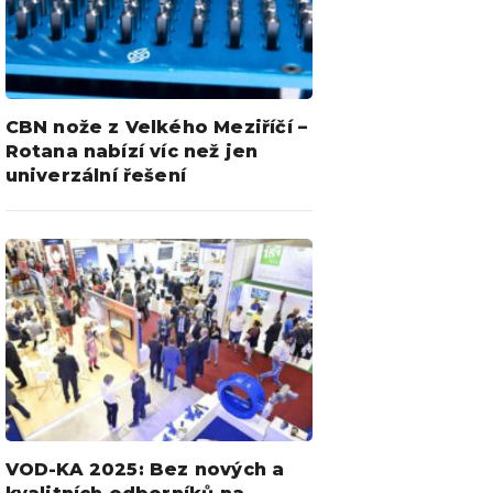
CBN nože z Velkého Meziříčí –
Rotana nabízí víc než jen
univerzální řešení
VOD-KA 2025: Bez nových a