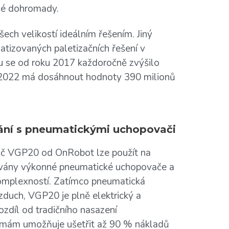
mné dohromady.
ech velikostí ideálním řešením. Jiný
tizovaných paletizačních řešení v
u se od roku 2017 každoročně zvýšilo
 2022 má dosáhnout hodnoty 390 milionů
ání s pneumatickými uchopovači
ač VGP20 od OnRobot lze použít na
užívány výkonné pneumatické uchopovače a
komplexností. Zatímco pneumatická
vzduch, VGP20 je plně elektrický a
ozdíl od tradičního nasazení
rmám umožňuje ušetřit až 90 % nákladů