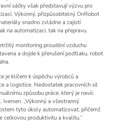
ravní sáčky však představují výzvu pro
tizaci. Výkonný, přizpůsobitelný OnRobot
ateriály snadno zvládne a zajistí
k na automatizaci, tak na přepravu.
ržitý monitoring proudění vzduchu
avena a dojde k přerušení podtlaku, robot
aha.
ce je klíčem k úspěchu výrobců a
e a logistice. Nedostatek pracovních sil
uálnímu způsobu práce, který je navíc
. Iversen. „Výkonný a všestranný
tem tyto úkoly automatizovat, přičemž
 celkovou produktivitu a kvalitu.”