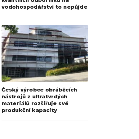
kvalitních odborníků na
vodohospodářství to nepůjde
Český výrobce obráběcích
nástrojů z ultratvrdých
materiálů rozšiřuje své
produkční kapacity