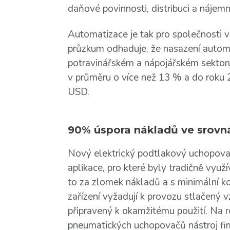
daňové povinnosti, distribuci a náje
Automatizace je tak pro společnosti vš
průzkum odhaduje, že nasazení automa
potravinářském a nápojářském sektor
v průměru o více než 13 % a do roku
USD.
90% úspora nákladů ve srovn
Nový elektrický podtlakový uchopov
aplikace, pro které byly tradičně vy
to za zlomek nákladů a s minimální 
zařízení vyžadují k provozu stlačený 
připravený k okamžitému použití. Na r
pneumatických uchopovačů nástroj fi