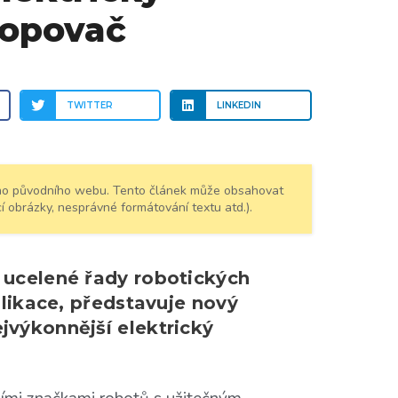
hopovač
TWITTER
LINKEDIN
šeho původního webu. Tento článek může obsahovat
í obrázky, nesprávné formátování textu atd.).
 ucelené řady robotických
plikace, představuje nový
výkonnější elektrický