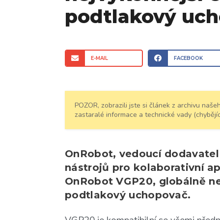
podtlakový uc
E-MAIL
FACEBOOK
POZOR, zobrazili jste si článek z archivu na
zastaralé informace a technické vady (chybějíc
OnRobot, vedoucí dodavatel
nástrojů pro kolaborativní a
OnRobot VGP20, globálně nej
podtlakový uchopovač.