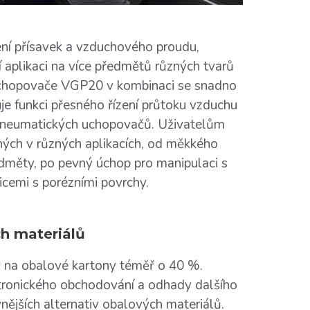
í přísavek a vzduchového proudu,
 aplikaci na více předmětů různých tvarů
 uchopovače VGP20 v kombinaci se snadno
e funkci přesného řízení průtoku vzduchu
 pneumatických uchopovačů. Uživatelům
ých v různých aplikacích, od měkkého
dměty, po pevný úchop pro manipulaci s
cemi s porézními povrchy.
ch materiálů
 na obalové kartony téměř o 40 %.
ktronického obchodování a odhady dalšího
nějších alternativ obalových materiálů.