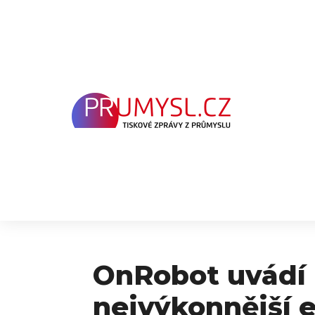
Přeskočit
na
obsah
OnRobot uvádí 
nejvýkonnější e