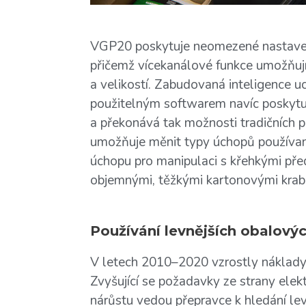
VGP20 poskytuje neomezené nastaven
přičemž vícekanálové funkce umožňují
a velikostí. Zabudovaná inteligence
použitelným softwarem navíc poskytuj
a překonává tak možnosti tradičních
umožňuje měnit typy úchopů používan
úchopu pro manipulaci s křehkými pře
objemnými, těžkými kartonovými krabi
Používání levnějších obalový
V letech 2010–2020 vzrostly náklady
Zvyšující se požadavky ze strany ele
nárůstu vedou přepravce k hledání lev