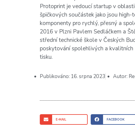
Protoprint je vedoucí startup v oblas
špičkových součástek jako jsou high-te
komponenty pro rychlý, přesný a spole
2016 v Plzni Pavlem Sedláčkem a Št
střední technické škole v Českých Bud
poskytování spolehlivých a kvalitních ř
tisku.
Publikováno:
16. srpna 2023
Autor:
Re
E-MAIL
FACEBOOK