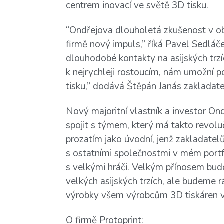
centrem inovací ve světě 3D tisku.
“Ondřejova dlouholetá zkušenost v obla
firmě nový impuls,” říká Pavel Sedláče
dlouhodobé kontakty na asijských trzí
k nejrychleji rostoucím, nám umožní 
tisku,” dodává Štěpán Janás zakladate
Nový majoritní vlastník a investor Ondř
spojit s týmem, který má takto revolu
prozatím jako úvodní, jenž zakladate
s ostatními společnostmi v mém portfo
s velkými hráči. Velkým přínosem bud
velkých asijských trzích, ale budeme
výrobky všem výrobcům 3D tiskáren v 
O firmě Protoprint: