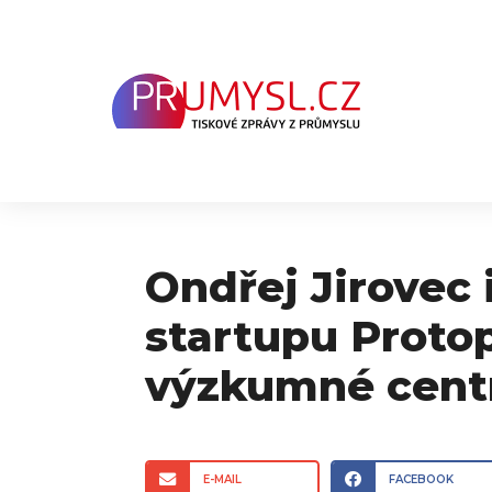
Přeskočit
na
obsah
Ondřej Jirovec 
startupu Protop
výzkumné centr
E-MAIL
FACEBOOK