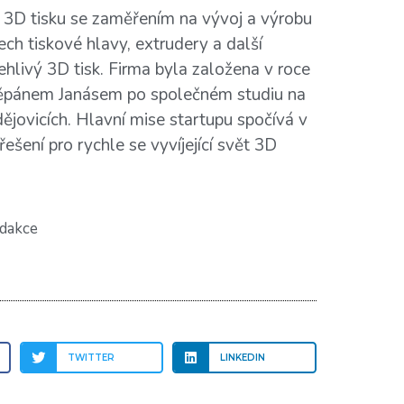
ti 3D tisku se zaměřením na vývoj a výrobu
ch tiskové hlavy, extrudery a další
hlivý 3D tisk. Firma byla založena v roce
ěpánem Janásem po společném studiu na
ějovicích. Hlavní mise startupu spočívá v
ešení pro rychle se vyvíjející svět 3D
dakce
TWITTER
LINKEDIN