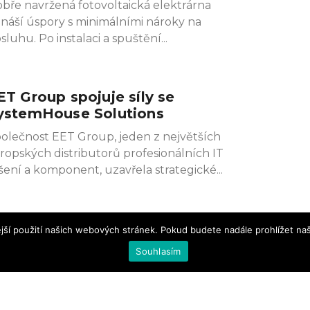
bře navržená fotovoltaická elektrárna
ináší úspory s minimálními nároky na
sluhu. Po instalaci a spuštění
ET Group spojuje síly se
ystemHouse Solutions
olečnost EET Group, jeden z největších
ropských distributorů profesionálních IT
šení a komponent, uzavřela strategické
jší použití našich webových stránek. Pokud budete nadále prohlížet naš
Souhlasím
| Vydavatelství Nová média, s. r. o. © 2012–2026 |
O