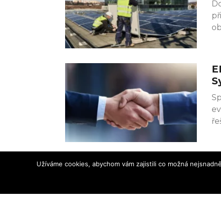
Do
př
ob
E
S
Sp
ev
ře
Užíváme cookies, abychom vám zajistili co možná nejsnadně
Zprávy z průmyslu