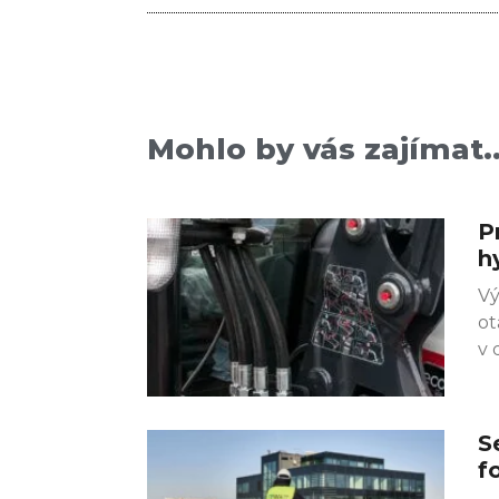
Mohlo by vás zajímat..
P
h
Vý
ot
v 
S
f