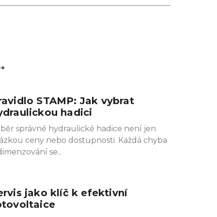
.
ravidlo STAMP: Jak vybrat
ydraulickou hadici
běr správné hydraulické hadice není jen
ázkou ceny nebo dostupnosti. Každá chyba
dimenzování se
ervis jako klíč k efektivní
otovoltaice