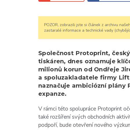
POZOR, zobrazili jste si článek z archivu na
zastaralé informace a technické vady (chybějíc
Společnost Protoprint, čes
tiskáren, dnes oznamuje klíč
milionů korun od Ondřeje Jir
a spoluzakladatele firmy Lif
naznačuje ambiciózní plány P
expanze.
V rámci této spolupráce Protoprint o
také rozšíření svých obchodních aktivit
podpoří, bude otevření nového výzkum