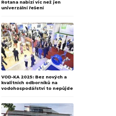
Rotana nabízí víc než jen
univerzální řešení
VOD-KA 2025: Bez nových a
kvalitních odborníků na
vodohospodářství to nepůjde