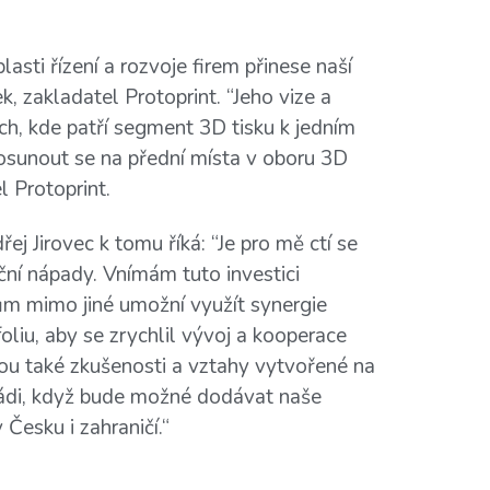
sti řízení a rozvoje firem přinese naší
k, zakladatel Protoprint. “Jeho vize a
ch, kde patří segment 3D tisku k jedním
posunout se na přední místa v oboru 3D
l Protoprint.
ej Jirovec k tomu říká: “Je pro mě ctí se
ční nápady. Vnímám tuto investici
lům mimo jiné umožní využít synergie
liu, aby se zrychlil vývoj a kooperace
ou také zkušenosti a vztahy vytvořené na
 rádi, když bude možné dodávat naše
Česku i zahraničí.“