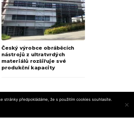
Český výrobce obráběcích
nástrojů z ultratvrdých
materiálů rozšiřuje své
produkční kapacity
e stránky předpokládáme, že s použitím cookies souhlasíte.
chrana osobních údajů