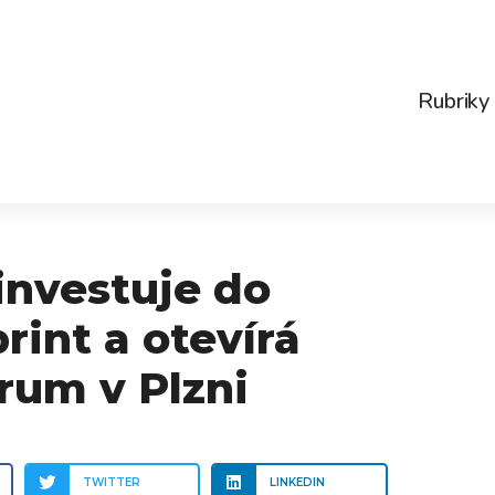
Rubriky
investuje do
rint a otevírá
um v Plzni
TWITTER
LINKEDIN