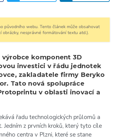
šeho původního webu. Tento článek může obsahovat
í obrázky, nesprávné formátování textu atd.).
ký výrobce komponent 3D
ovou investici v řádu jednotek
ovce, zakladatele firmy Beryko
tor. Tato nová spolupráce
rotoprintu v oblasti inovací a
čekává řadu technologických průlomů a
. Jedním z prvních kroků, který tyto cíle
ného centra v Plzni, které se stane