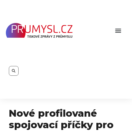
Přeskočit
na
obsah
Men
Search
Nové profilované
spojovací příčky pro