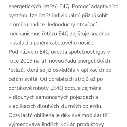
energetických řetězů E4Q. Pomocí adaptivního
systému lze řetěz individuálně přizpůsobit
průměru hadice. Jednoduchý otevírací
mechanismus řetězu E4Q zajišťuje snadnou
instalaci a plnění kabelového nosiče.
Pod názvem E4Q uvedla společnost igus v
roce 2019 na trh novou řadu energetických
řetězů, která se již osvědčila v aplikacích po
celém světě. Od obráběcích strojů až po
portálové roboty. „E4Q boduje zejména
v dlouhých samonosných pojezdech a
v aplikacích dlouhých kluzných pojezdů.
Obzvláště oblíbená je díky své modularitě,“
vyjmenovává Jindřich Kollár, produktový