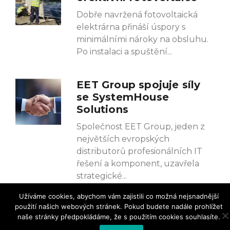
Dobře navržená fotovoltaická
elektrárna přináší úspory s
minimálními nároky na obsluhu.
Po instalaci a spuštění
EET Group spojuje síly
se SystemHouse
Solutions
Společnost EET Group, jeden z
největších evropských
distributorů profesionálních IT
řešení a komponent, uzavřela
strategické
Užíváme cookies, abychom vám zajistili co možná nejsnadnější
použití našich webových stránek. Pokud budete nadále prohlížet
naše stránky předpokládáme, že s použitím cookies souhlasíte.