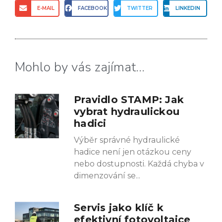
E-MAIL
FACEBOOK
TWITTER
LINKEDIN
Mohlo by vás zajímat...
Pravidlo STAMP: Jak
vybrat hydraulickou
hadici
Výběr správné hydraulické
hadice není jen otázkou ceny
nebo dostupnosti. Každá chyba v
dimenzování se
Servis jako klíč k
efektivní fotovoltaice