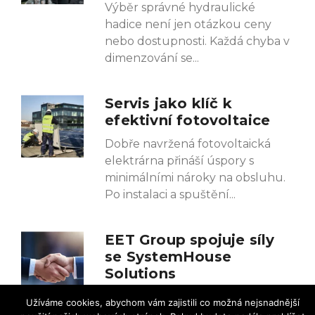
Výběr správné hydraulické
hadice není jen otázkou ceny
nebo dostupnosti. Každá chyba v
dimenzování se
Servis jako klíč k
efektivní fotovoltaice
Dobře navržená fotovoltaická
elektrárna přináší úspory s
minimálními nároky na obsluhu.
Po instalaci a spuštění
EET Group spojuje síly
se SystemHouse
Solutions
Společnost EET Group, jeden z
Užíváme cookies, abychom vám zajistili co možná nejsnadnější
největších evropských