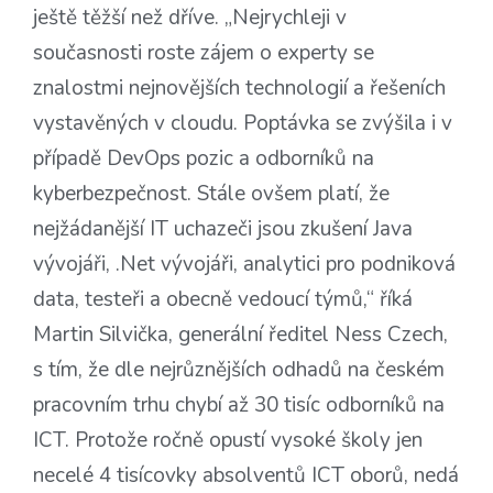
ještě těžší než dříve. „Nejrychleji v
současnosti roste zájem o experty se
znalostmi nejnovějších technologií a řešeních
vystavěných v cloudu. Poptávka se zvýšila i v
případě DevOps pozic a odborníků na
kyberbezpečnost. Stále ovšem platí, že
nejžádanější IT uchazeči jsou zkušení Java
vývojáři, .Net vývojáři, analytici pro podniková
data, testeři a obecně vedoucí týmů,“ říká
Martin Silvička, generální ředitel Ness Czech,
s tím, že dle nejrůznějších odhadů na českém
pracovním trhu chybí až 30 tisíc odborníků na
ICT. Protože ročně opustí vysoké školy jen
necelé 4 tisícovky absolventů ICT oborů, nedá