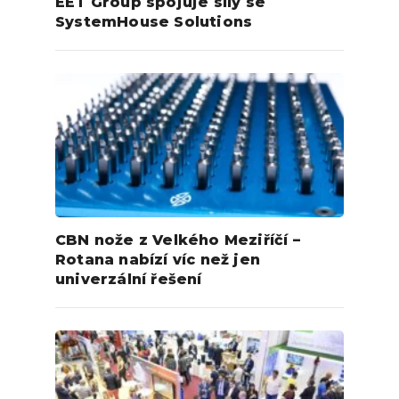
EET Group spojuje síly se
SystemHouse Solutions
CBN nože z Velkého Meziříčí –
Rotana nabízí víc než jen
univerzální řešení