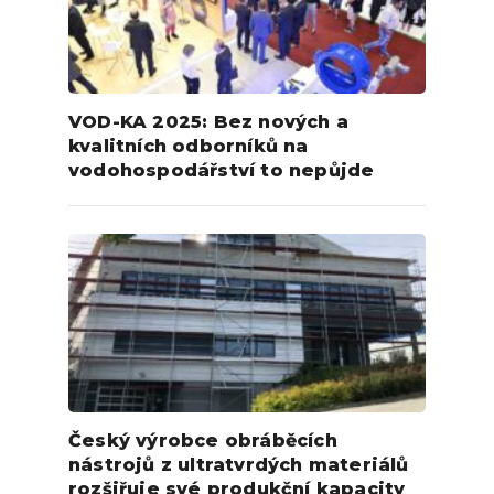
VOD-KA 2025: Bez nových a
kvalitních odborníků na
vodohospodářství to nepůjde
Český výrobce obráběcích
nástrojů z ultratvrdých materiálů
rozšiřuje své produkční kapacity