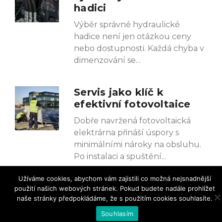
hadici
Výběr správné hydraulické
hadice není jen otázkou ceny
nebo dostupnosti. Každá chyba v
dimenzování se
Servis jako klíč k
efektivní fotovoltaice
Dobře navržená fotovoltaická
elektrárna přináší úspory s
minimálními nároky na obsluhu.
Po instalaci a spuštění
Užíváme cookies, abychom vám zajistili co možná nejsnadnější
EET Group spojuje síly
použití našich webových stránek. Pokud budete nadále prohlížet
se SystemHouse
naše stránky předpokládáme, že s použitím cookies souhlasíte.
Solutions
Souhlasím