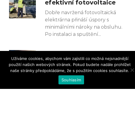
efektivní fotovoltaice
Dobře navržená fotovoltaická
elektrárna přináší úspory s
minimálními nároky na obsluhu.
Po instalaci a spuštění
EET Group spojuje síly
Užíváme cookies, abychom vám zajistili co možná nejsnadnější
se SystemHouse
použití našich webových stránek. Pokud budete nadále prohlížet
Solutions
naše stránky předpokládáme, že s použitím cookies souhlasíte.
Společnost EET Group, jeden z
Souhlasím
největších evropských
distributorů profesionálních IT
řešení a komponent, uzavřela
strategické