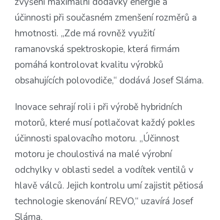
zvýšení maximální dodávky energie a
účinnosti při současném zmenšení rozměrů a
hmotnosti. „Zde má rovněž využití
ramanovská spektroskopie, která firmám
pomáhá kontrolovat kvalitu výrobků
obsahujících polovodiče,“ dodává Josef Sláma.
Inovace sehrají roli i při výrobě hybridních
motorů, které musí potlačovat každý pokles
účinnosti spalovacího motoru. „Účinnost
motoru je choulostivá na malé výrobní
odchylky v oblasti sedel a vodítek ventilů v
hlavě válců. Jejich kontrolu umí zajistit pětiosá
technologie skenování REVO,“ uzavírá Josef
Sláma.