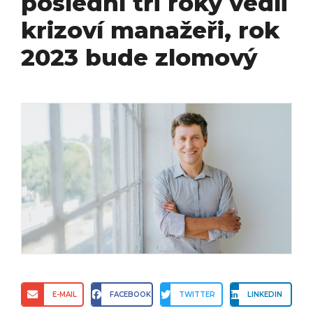
poslední tři roky vedli
krizoví manažeři, rok
2023 bude zlomový
E-MAIL
FACEBOOK
TWITTER
LINKEDIN