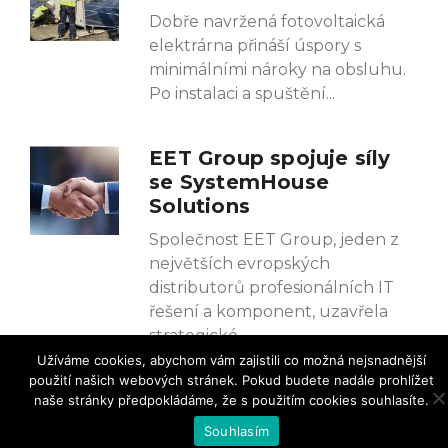
Dobře navržená fotovoltaická
elektrárna přináší úspory s
minimálními nároky na obsluhu.
Po instalaci a spuštění
EET Group spojuje síly
se SystemHouse
Solutions
Společnost EET Group, jeden z
největších evropských
distributorů profesionálních IT
řešení a komponent, uzavřela
strategické
Užíváme cookies, abychom vám zajistili co možná nejsnadnější
použití našich webových stránek. Pokud budete nadále prohlížet
naše stránky předpokládáme, že s použitím cookies souhlasíte.
Souhlasím
Zprávy z průmyslu
| Vydavatelství Nová média, s. r.