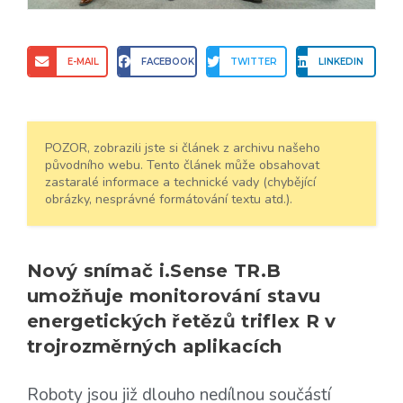
E-MAIL
FACEBOOK
TWITTER
LINKEDIN
POZOR, zobrazili jste si článek z archivu našeho
původního webu. Tento článek může obsahovat
zastaralé informace a technické vady (chybějící
obrázky, nesprávné formátování textu atd.).
Nový snímač i.Sense TR.B
umožňuje monitorování stavu
energetických řetězů triflex R v
trojrozměrných aplikacích
Roboty jsou již dlouho nedílnou součástí