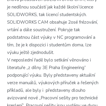
je nedílnou součástí jak každé školní licence
SOLIDWORKS, tak licencí studentských.
SOLIDWORKS CAM obsahuje 2osé frézování,
vrtání a dále soustružení. Pokryje tak
podstatnou část výuky v NC programování a
tím, že je k dispozici i studentům doma, lze
výuku ještě zjednodušit.
V neposlední řadě bylo setkání věnováno i
literatuře „z dílny 3E Praha Engineering“
podporující výuku. Byly představeny aktuální
verze manuálů, výukových příruček a řešených
příkladů, ale byly i představeny dlouho
avizované nové „Pracovní sešity pro technické
kreslení“. Pracovní sešity jsou vydány ve dvou