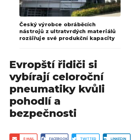
Český výrobce obráběcích
nástrojů z ultratvrdých materiálů
rozšiřuje své produkční kapacity
Evropští řidiči si
vybírají celoroční
pneumatiky kvůli
pohodlí a
bezpečnosti
E-MAIL
FACEBOOK
TWITTER
LINKEDIN