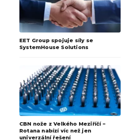
EET Group spojuje síly se
SystemHouse Solutions
CBN nože z Velkého Meziříčí –
Rotana nabízí víc než jen
univerzální řešení