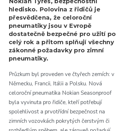
Nokian Tyres, bezpečnostní
hledisko. Polovina z řidičů je
přesvědčena, že celoroční
pneumatiky jsou v Evropě
dostatečně bezpečné pro užití po
celý rok a přitom splňují všechny
zákonné požadavky pro zimní
pneumatiky.
Průzkum byl proveden ve čtyřech zemích: v
Německu, Francii, Itálii a Polsku. Nová
celoroční pneumatika Nokian Seasonproof
byla vyvinuta pro řidiče, kteří potřebují
spolehlivost a prvotřídní bezpečnost na
zimních vozovkách pokrytých čerstvým či
rozbředlým sněhem, ale zároveň požadují