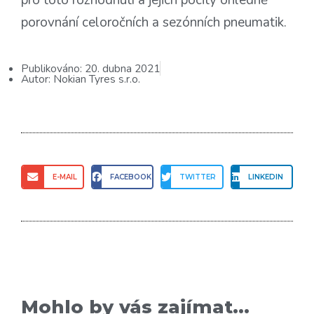
pro toto rozhodnutí a jejich pocity ohledně
porovnání celoročních a sezónních pneumatik.
Publikováno:
20. dubna 2021
Autor:
Nokian Tyres s.r.o.
E-MAIL
FACEBOOK
TWITTER
LINKEDIN
Mohlo by vás zajímat...