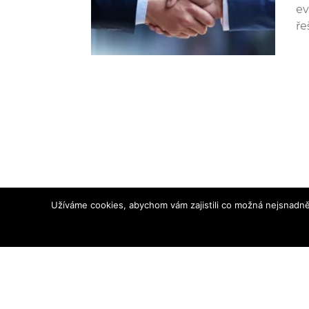
ev
ře
Užíváme cookies, abychom vám zajistili co možná nejsnadně
Zprávy z průmyslu