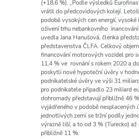
(+18,6 %). „Podle výsledků Eurofinas
vrátil do předcovidových kolejí. Leto
podobě vysokých cen energií, vysoké i
oživení trhu nebankovního inancování
uvedla Jana Hanušová, členka předst
představenstva ČLFA. Celkový objem 
financování motorových vozidel pro s
11,4 % ve rovnání s rokem 2020 a dos
poskytli nové hypoteční úvěry v hodn
podnikatelské úvěry ve výši 31 miliar
pro podnikatele připadlo 23 miliard e
dohromady představují přibližně 46 %
vyjádřeného v podobě nesplacených úv
jednotlivých zemí se tržní podíly jedn
výrazně liší, a to od 3 % (Turecko) až
přibližně 11 %.