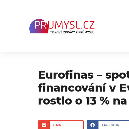
Přeskočit
na
obsah
Eurofinas – spo
financování v 
rostlo o 13 % n
E-MAIL
FACEBOOK