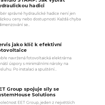
ydraulickou hadici
běr správné hydraulické hadice není jen
ázkou ceny nebo dostupnosti. Každá chyba
dimenzování se
ervis jako klíč k efektivní
otovoltaice
bře navržená fotovoltaická elektrárna
ináší úspory s minimálními nároky na
sluhu. Po instalaci a spuštění
ET Group spojuje síly se
ystemHouse Solutions
olečnost EET Group, jeden z největších