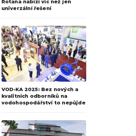
Rotana nabízí víc než jen
univerzální řešení
VOD-KA 2025: Bez nových a
kvalitních odborníků na
vodohospodářství to nepůjde