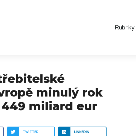
Rubriky
třebitelské
Evropě minulý rok
a 449 miliard eur
TWITTER
LINKEDIN