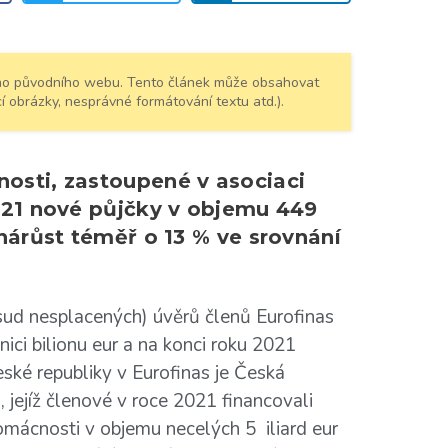
šeho původního webu. Tento článek může obsahovat
í obrázky, nesprávné formátování textu atd.).
osti, zastoupené v asociaci
2021 nové půjčky v objemu 449
 nárůst téměř o 13 % ve srovnání
sud nesplacených) úvěrů členů Eurofinas
ici bilionu eur a na konci roku 2021
ské republiky v Eurofinas je Česká
 jejíž členové v roce 2021 financovali
omácnosti v objemu necelých 5 iliard eur