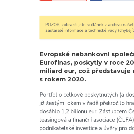
POZOR, zobrazili jste si článek z archivu na
zastaralé informace a technické vady (chybějíc
Evropské nebankovní společn
Eurofinas, poskytly v roce 
miliard eur, což představuje
s rokem 2020.
Portfolio celkově poskytnutých (a do
již šestým okem v řadě překročilo hran
dosáhlo 1,2 bilionu eur. Zástupcem Če
leasingová a finanční asociace (ČLFA),
podnikatelské investice a úvěry pro d