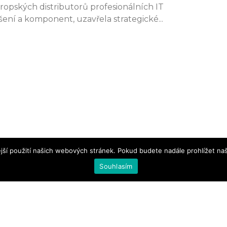
ropských distributorů profesionálních IT
šení a komponent, uzavřela strategické
jší použití našich webových stránek. Pokud budete nadále prohlížet naš
Souhlasím
| Vydavatelství Nová média, s. r. o. © 2012–2026 |
O