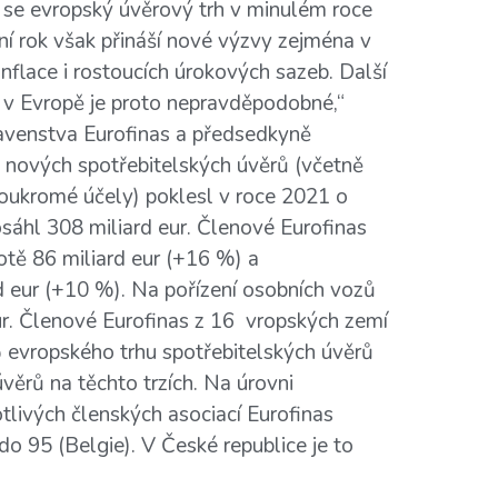
 se evropský úvěrový trh v minulém roce
šní rok však přináší nové výzvy zejména v
nflace i rostoucích úrokových sazeb. Další
 v Evropě je proto nepravděpodobné,“
avenstva Eurofinas a předsedkyně
nových spotřebitelských úvěrů (včetně
oukromé účely) poklesl v roce 2021 o
áhl 308 miliard eur. Členové Eurofinas
otě 86 miliard eur (+16 %) a
d eur (+10 %). Na pořízení osobních vozů
ur. Členové Eurofinas z 16 vropských zemí
 evropského trhu spotřebitelských úvěrů
ěrů na těchto trzích. Na úrovni
otlivých členských asociací Eurofinas
 do 95 (Belgie). V České republice je to