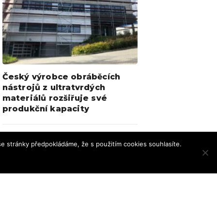
Český výrobce obráběcích
nástrojů z ultratvrdých
materiálů rozšiřuje své
produkční kapacity
e stránky předpokládáme, že s použitím cookies souhlasíte.
chrana osobních údajů