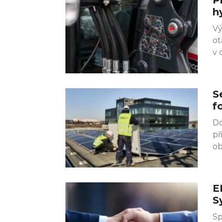
h
Vý
ot
v 
S
f
Do
př
ob
E
S
Sp