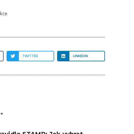
kce
TWITTER
LINKEDIN
.
ravidlo STAMP: Jak vybrat