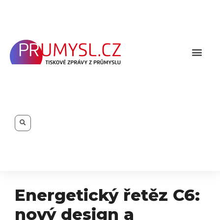
Přeskočit
na
obsah
Men
Search
Energetický řetěz C6:
nový design a