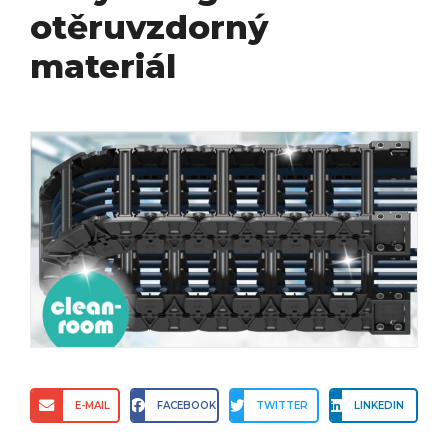
otěruvzdorný
materiál
E-MAIL
FACEBOOK
TWITTER
LINKEDIN