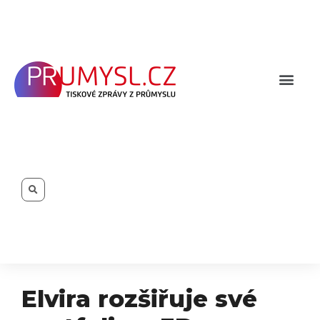
Přeskočit
na
obsah
Men
Search
Elvira rozšiřuje své