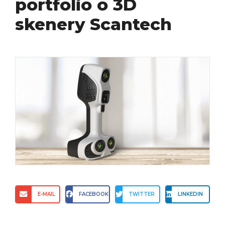
portfolio o 3D
skenery Scantech
E-MAIL
FACEBOOK
TWITTER
LINKEDIN