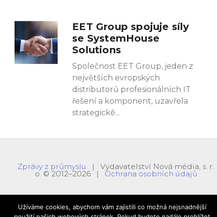
EET Group spojuje síly
se SystemHouse
Solutions
Společnost EET Group, jeden z
největších evropských
distributorů profesionálních IT
řešení a komponent, uzavřela
strategické
Zprávy z průmyslu
| Vydavatelství Nová média, s. r.
o. © 2012–2026 |
Ochrana osobních údajů
Užíváme cookies, abychom vám zajistili co možná nejsnadnější
použití našich webových stránek. Pokud budete nadále prohlížet