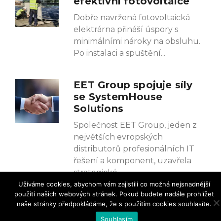
efektivní fotovoltaice
Dobře navržená fotovoltaická
elektrárna přináší úspory s
minimálními nároky na obsluhu.
Po instalaci a spuštění
EET Group spojuje síly
se SystemHouse
Solutions
Společnost EET Group, jeden z
největších evropských
distributorů profesionálních IT
řešení a komponent, uzavřela
strategické
Užíváme cookies, abychom vám zajistili co možná nejsnadnější
použití našich webových stránek. Pokud budete nadále prohlížet
naše stránky předpokládáme, že s použitím cookies souhlasíte.
Souhlasím