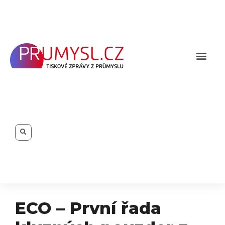
Přeskočit
na
obsah
Men
Search
ECO – První řada