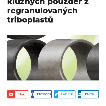
kluzných pouzder z
regranulovaných
triboplastů
E-MAIL
FACEBOOK
TWITTER
LINKEDIN