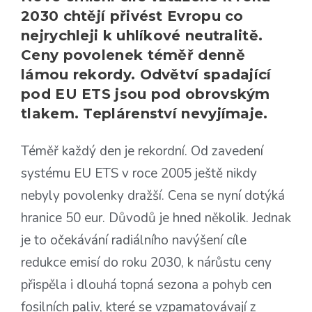
2030 chtějí přivést Evropu co
nejrychleji k uhlíkové neutralitě.
Ceny povolenek téměř denně
lámou rekordy. Odvětví spadající
pod EU ETS jsou pod obrovským
tlakem. Teplárenství nevyjímaje.
Téměř každý den je rekordní. Od zavedení
systému EU ETS v roce 2005 ještě nikdy
nebyly povolenky dražší. Cena se nyní dotýká
hranice 50 eur. Důvodů je hned několik. Jednak
je to očekávání radiálního navýšení cíle
redukce emisí do roku 2030, k nárůstu ceny
přispěla i dlouhá topná sezona a pohyb cen
fosilních paliv, které se vzpamatovávají z