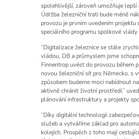
spolehlivější, zároveň umožňuje lepší ř
Údržba železniční trati bude méně ná
provozu je prvním uvedením projektu d
speciálního programu spolkové vlády 
“Digitalizace železnice se stále zrychl
vládou, DB a průmyslem jsme schopni
Finnentrop uvést do provozu během p
novou železniční síť pro Německo, s vy
způsobem budeme moci nabídnout naši
aktivně chránit životní prostředí,” uv
plánování infrastruktury a projekty s
“Díky digitální technologii zabezpečov
služeb a vytváříme základ pro automat
kolejích. Prospěch z toho mají cestující