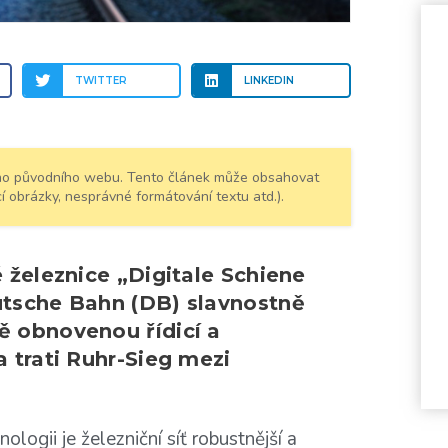
TWITTER
LINKEDIN
šeho původního webu. Tento článek může obsahovat
í obrázky, nesprávné formátování textu atd.).
 železnice „Digitale Schiene
utsche Bahn (DB) slavnostně
 obnovenou řídicí a
 trati Ruhr-Sieg mezi
ologii je železniční síť robustnější a