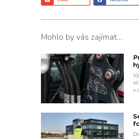
E-MAIL
FACEBOOK
Mohlo by vás zajímat...
P
h
Vý
ot
v 
S
f
Do