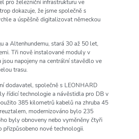
l pro železniční infrastrukturu ve
trop dokazuje, že jsme společně s
ychle a úspěšně digitalizovat německou
gu a Altenhundemu, stará 30 až 50 let,
emi. Tři nově instalované moduly v
jsou napojeny na centrální stavědlo ve
celou trasu.
lní dodavatel, společně s LEONHARD
ídicí technologie a návěstidla pro DB v
oužito 385 kilometrů kabelů na zhruba 45
Kreuztalem, modernizováno bylo 235
toho byly obnoveny nebo vyměněny čtyři
lo přizpůsobeno nové technologii.