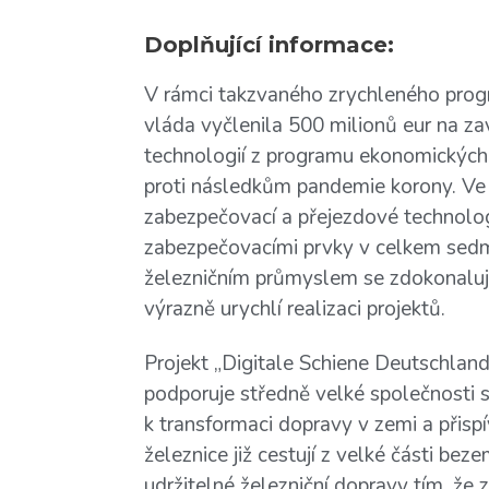
Doplňující informace:
V rámci takzvaného zrychleného prog
vláda vyčlenila 500 milionů eur na z
technologií z programu ekonomických s
proti následkům pandemie korony. Ve 
zabezpečovací a přejezdové technolo
zabezpečovacími prvky v celkem sedmi
železničním průmyslem se zdokonalují
výrazně urychlí realizaci projektů.
Projekt „Digitale Schiene Deutschland
podporuje středně velké společnosti s
k transformaci dopravy v zemi a přisp
železnice již cestují z velké části beze
udržitelné železniční dopravy tím, že za