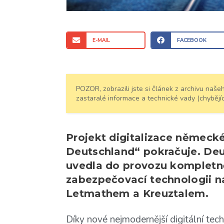
E-MAIL
FACEBOOK
POZOR, zobrazili jste si článek z archivu na
zastaralé informace a technické vady (chybějíc
Projekt digitalizace německé
Deutschland“ pokračuje. De
uvedla do provozu kompletně
zabezpečovací technologii na
Letmathem a Kreuztalem.
Díky nové nejmodernější digitální techn