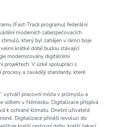
ramu (Fast-Track programu) federální
avádění moderních zabezpečovacích
timulů, který byl zahájen v rámci boje
velmi krátké době budou stávající
gie modernizovány digitálními
 projektech. V úzké spolupráci s
 procesy a zavádějí standardy, které
“ vytváří pracovní místa v průmyslu a
e sídlem v Německu. Digitalizace přispívá
ívá k ochraně klimatu. Dnešní uživatelé
misně. Digitalizace přináší revoluci do
jišťuje kratší cestovní doby, kratší čekací