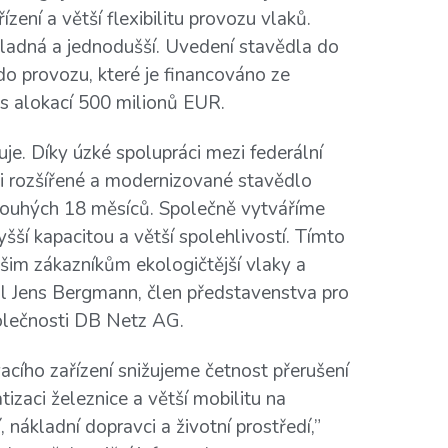
ízení a větší flexibilitu provozu vlaků.
kladná a jednodušší. Uvedení stavědla do
o provozu, které je financováno ze
s alokací 500 milionů EUR.
uje. Díky úzké spolupráci mezi federální
 rozšířené a modernizované stavědlo
ouhých 18 měsíců. Společně vytváříme
šší kapacitou a větší spolehlivostí. Tímto
m zákazníkům ekologičtější vlaky a
edl Jens Bergmann, člen představenstva pro
polečnosti DB Netz AG.
acího zařízení snižujeme četnost přerušení
izaci železnice a větší mobilitu na
, nákladní dopravci a životní prostředí,”