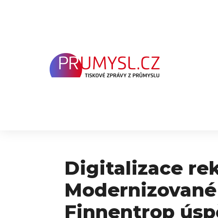
Přeskočit
na
obsah
Digitalizace rek
Modernizované
Finnentrop ús