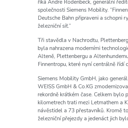
říká Andre Rodenbeck, generální ředite
společnosti Siemens Mobility. “Finnen
Deutsche Bahn připraveni a schopni r
železniční síť.”
Tři stavědla v Nachrodtu, Plettenber
byla nahrazena moderními technologi
Alteně, Plettenbergu a Altenhundemu 
Finnentropu, které nyní centrálně řídí 
Siemens Mobility GmbH, jako generá
WEISS GmbH & Co.KG zmodernizovaly ř
rekordně krátkém čase. Celkem bylo p
kilometrech trati mezi Letmathem a 
návěstidel a 73 přestavníků. Kromě 
železniční přejezdy a jedenáct jich by