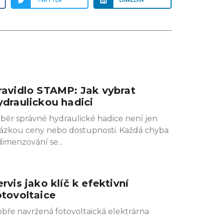
TWITTER
LINKEDIN
ravidlo STAMP: Jak vybrat
ydraulickou hadici
běr správné hydraulické hadice není jen
ázkou ceny nebo dostupnosti. Každá chyba
dimenzování se
ervis jako klíč k efektivní
otovoltaice
bře navržená fotovoltaická elektrárna