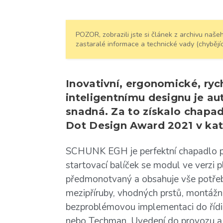
POZOR, zobrazili jste si článek z archivu na
zastaralé informace a technické vady (chybějíc
Inovativní, ergonomické, ryc
inteligentnímu designu je au
snadná. Za to získalo chap
Dot Design Award 2021 v kat
SCHUNK EGH je perfektní chapadlo pro
startovací balíček se modul ve verzi 
předmonotvaný a obsahuje vše potřeb
mezipříruby, vhodných prstů, montážn
bezproblémovou implementaci do řídi
nebo Techman. Uvedení do provozu a 