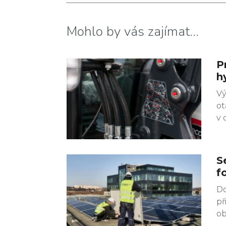
Mohlo by vás zajímat...
P
h
Vý
ot
v 
S
f
Do
př
ob