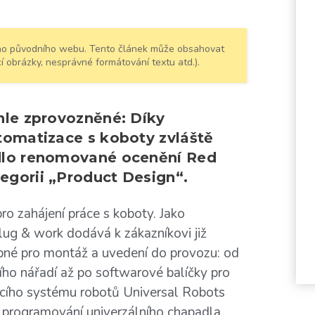
šeho původního webu. Tento článek může obsahovat
í obrázky, nesprávné formátování textu atd.).
hle zprovozněné: Díky
tomatizace s koboty zvláště
adlo renomované ocenění Red
egorii „Product Design“.
 zahájení práce s koboty. Jako
plug & work dodává k zákazníkovi již
né pro montáž a uvedení do provozu: od
ího nářadí až po softwarové balíčky pro
cího systému robotů Universal Robots
programování univerzálního chapadla