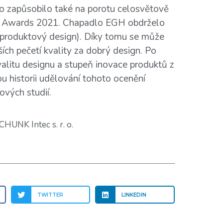
 To zapůsobilo také na porotu celosvětově
 Awards 2021. Chapadlo EGH obdrželo
 (produktový design). Díky tomu se může
ch pečetí kvality za dobrý design. Po
valitu designu a stupeň inovace produktů z
u historii udělování tohoto ocenění
ových studií.
CHUNK Intec s. r. o.
TWITTER
LINKEDIN