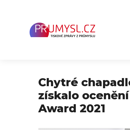
Přeskočit
na
obsah
Chytré chapad
získalo oceněn
Award 2021