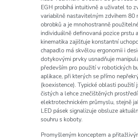
EGH probíhá intuitivně a uživatel to zv
variabilně nastavitelným zdvihem 80
obrobků a je mnohostranně použitelné
individuálně definovaná pozice prstu 
kinematika zajišťuje konstantní uchopo
chapadlo má skvělou ergonomii i desi
dotykovými prvky usnadňuje manipula
především pro použití v robotických 
aplikace, při kterých se přímo nepřekrý
(koexistence). Typické oblasti použití
čistých a lehce znečištěných prostře
elektrotechnickém průmyslu, stejně j
LED pásek signalizuje obsluze aktuál
souhru s koboty.
Promyšleným konceptem a přitažlivým