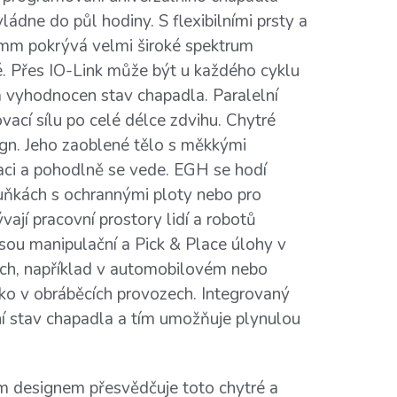
ládne do půl hodiny. S flexibilními prsty a
 mm pokrývá velmi široké spektrum
. Přes IO-Link může být u každého cyklu
a vyhodnocen stav chapadla. Paralelní
vací sílu po celé délce zdvihu. Chytré
gn. Jeho zaoblené tělo s měkkými
ci a pohodlně se vede. EGH se hodí
buňkách s ochrannými ploty nebo pro
vají pracovní prostory lidí a robotů
 jsou manipulační a Pick & Place úlohy v
dích, například v automobilovém nebo
ako v obráběcích provozech. Integrovaný
ní stav chapadla a tím umožňuje plynulou
 designem přesvědčuje toto chytré a