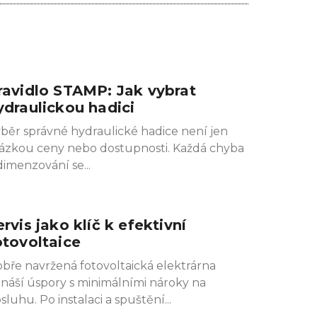
ravidlo STAMP: Jak vybrat
ydraulickou hadici
běr správné hydraulické hadice není jen
ázkou ceny nebo dostupnosti. Každá chyba
dimenzování se
ervis jako klíč k efektivní
otovoltaice
bře navržená fotovoltaická elektrárna
ináší úspory s minimálními nároky na
sluhu. Po instalaci a spuštění