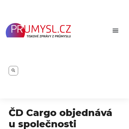
Přeskočit
na
obsah
Men
Search
ČD Cargo objednává
u společnosti