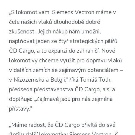
„S lokomotivami Siemens Vectron máme v
čele našich vlaků dlouhodobě dobré
zkušenosti. Jejich nákup nám umožnil
naplňovat jeden ze čtyř strategických pilířů
ČD Cargo, a to expanzi do zahraničí. Nové
lokomotivy chceme využít pro dopravu vlaků
v dalších zemích se zajímavým potenciálem –
v Nizozemsku a Belgii,“ říká Tomáš Tóth,
předseda představenstva ČD Cargo, a.s. a
doplňuje: „Zajímavé jsou pro nás zejména
přístavy.“
„Máme radost, že ČD Cargo přivítá do své
flotily další lokomotivy Siemens Vectron. K