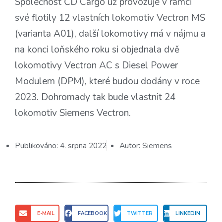
Společnost ČD Cargo už provozuje v rámci
své flotily 12 vlastních lokomotiv Vectron MS
(varianta A01), další lokomotivy má v nájmu a
na konci loňského roku si objednala dvě
lokomotivy Vectron AC s Diesel Power
Modulem (DPM), které budou dodány v roce
2023. Dohromady tak bude vlastnit 24
lokomotiv Siemens Vectron.
Publikováno:
4. srpna 2022
Autor:
Siemens
E-MAIL
FACEBOOK
TWITTER
LINKEDIN