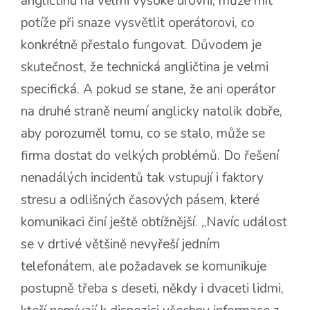
angličtinu na velmi vysoké úrovni, může mít
potíže při snaze vysvětlit operátorovi, co
konkrétně přestalo fungovat. Důvodem je
skutečnost, že technická angličtina je velmi
specifická. A pokud se stane, že ani operátor
na druhé straně neumí anglicky natolik dobře,
aby porozuměl tomu, co se stalo, může se
firma dostat do velkých problémů. Do řešení
nenadálých incidentů tak vstupují i faktory
stresu a odlišných časových pásem, které
komunikaci činí ještě obtížnější. „Navíc událost
se v drtivé většině nevyřeší jedním
telefonátem, ale požadavek se komunikuje
postupně třeba s deseti, někdy i dvaceti lidmi,